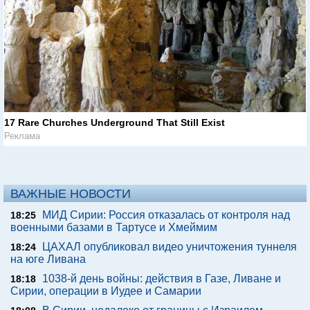
17 Rare Churches Underground That Still Exist
Реклама
ВАЖНЫЕ НОВОСТИ
МИД Сирии: Россия отказалась от контроля над
18:25
военными базами в Тартусе и Хмеймим
ЦАХАЛ опубликовал видео уничтожения туннеля
18:24
на юге Ливана
1038-й день войны: действия в Газе, Ливане и
18:18
Сирии, операции в Иудее и Самарии