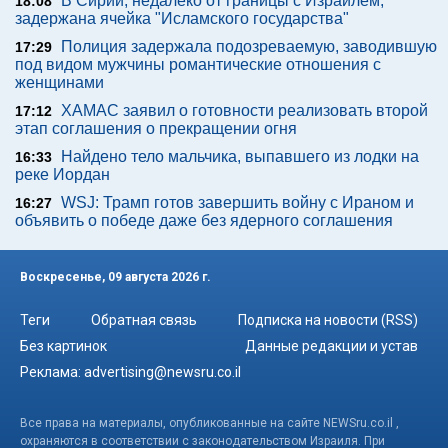
В Сирии, недалеко от границы с Израилем,
18:08
задержана ячейка "Исламского государства"
Полиция задержала подозреваемую, заводившую
17:29
под видом мужчины романтические отношения с
женщинами
ХАМАС заявил о готовности реализовать второй
17:12
этап соглашения о прекращении огня
Найдено тело мальчика, выпавшего из лодки на
16:33
реке Иордан
WSJ: Трамп готов завершить войну с Ираном и
16:27
объявить о победе даже без ядерного соглашения
Воскресенье, 09 августа 2026 г.
Теги
Обратная связь
Подписка на новости (RSS)
Без картинок
Данные редакции и устав
Реклама:
advertising@newsru.co.il
Все права на материалы, опубликованные на сайте NEWSru.co.il ,
охраняются в соответствии с законодательством Израиля. При