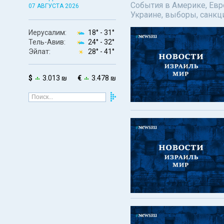
События в Америке, Евро
07 АВГУСТА 2026
Украине, выборы, санкц
Иерусалим:
18° -
31°
Тель-Авив:
24° -
32°
Эйлат:
28° -
41°
$
3.013 ₪
€
3.478 ₪