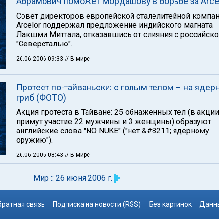
Абрамович поможет Мордашову в борьбе за Arce
Совет директоров европейской сталелитейной компа
Arcelor поддержал предложение индийского магната
Лакшми Миттала, отказавшись от слияния с российско
"Северсталью".
26.06.2006 09:33
// В мире
Протест по-тайваньски: с голым телом – на ядер
гриб (ФОТО)
Акция протеста в Тайване: 25 обнаженных тел (в акции
примут участие 22 мужчины и 3 женщины) образуют
английские слова "NO NUKE" ("нет &#8211; ядерному
оружию").
26.06.2006 08:43
// В мире
Мир :: 26 июня 2006 г.
братная связь
Подписка на новости (RSS)
Без картинок
Данны