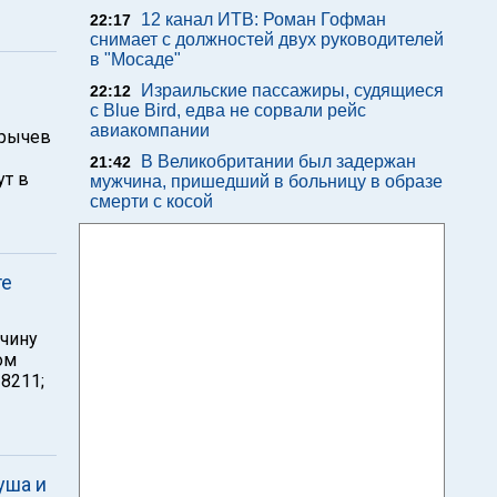
12 канал ИТВ: Роман Гофман
22:17
снимает с должностей двух руководителей
в "Мосаде"
Израильские пассажиры, судящиеся
22:12
с Blue Bird, едва не сорвали рейс
авиакомпании
арычев
В Великобритании был задержан
21:42
ут в
мужчина, пришедший в больницу в образе
смерти с косой
те
ичину
ом
8211;
уша и