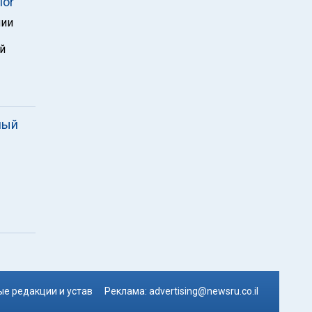
lor
нии
й
ный
е редакции и устав
Реклама:
advertising@newsru.co.il