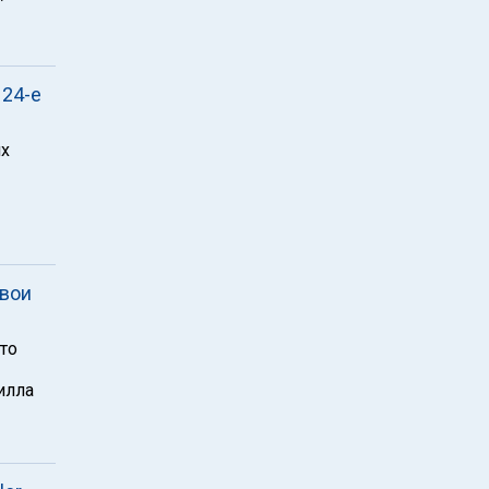
 24-е
их
свои
то
илла