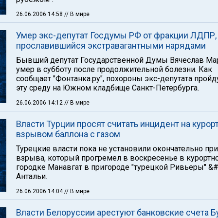
26.06.2006 14:58
// В мире
Умер экс-депутат Госдумы РФ от фракции ЛДПР,
прославившийся экстравагантными нарядами
Бывший депутат Государственной Думы Вячеслав М
умер в субботу после продолжительной болезни. Как
сообщает "Фонтанка.ру", похороны экс-депутата пройд
эту среду на Южном кладбище Санкт-Петербурга.
26.06.2006 14:12
// В мире
Власти Турции просят считать инцидент на курор
взрывом баллона с газом
Турецкие власти пока не установили окончательно пр
взрыва, который прогремел в воскресенье в курортн
городке Манавгат в пригороде "турецкой Ривьеры" &#
Антальи.
26.06.2006 14:04
// В мире
Власти Белоруссии арестуют банковские счета Б