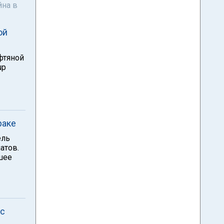
йна в
ой
фтяной
up
раке
ель
атов.
шее
 с