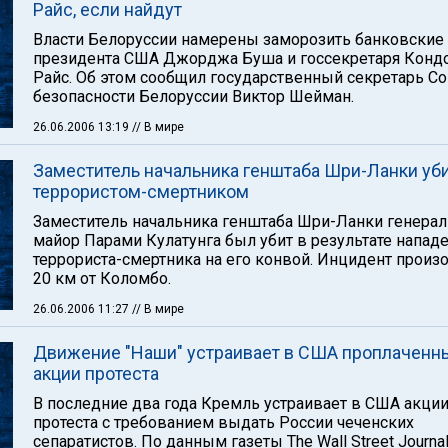
Райс, если найдут
Власти Белоруссии намерены заморозить банковские 
президента США Джорджа Буша и госсекретаря Конд
Райс. Об этом сообщил государственный секретарь Со
безопасности Белоруссии Виктор Шейман.
26.06.2006 13:19
// В мире
Заместитель начальника генштаба Шри-Ланки уб
террористом-смертником
Заместитель начальника генштаба Шри-Ланки генерал
майор Парами Кулатунга был убит в результате напад
террориста-смертника на его конвой. Инцидент произ
20 км от Коломбо.
26.06.2006 11:27
// В мире
Движение "Наши" устраивает в США проплаченн
акции протеста
В последние два года Кремль устраивает в США акци
протеста с требованием выдать России чеченских
сепаратистов. По данным газеты The Wall Street Journal