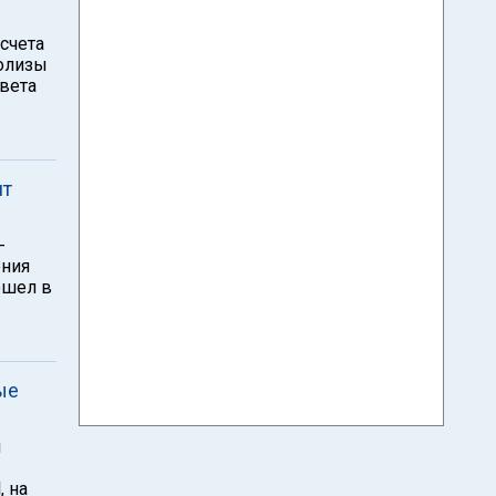
счета
олизы
вета
ит
-
ения
ошел в
ые
и
, на