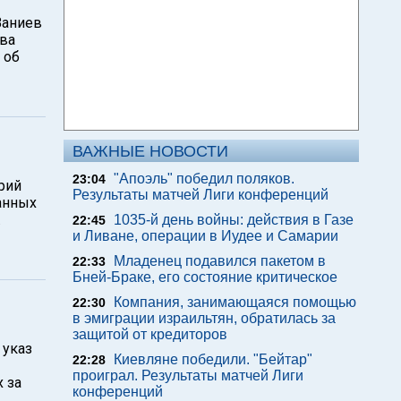
Ваниев
тва
 об
ВАЖНЫЕ НОВОСТИ
"Апоэль" победил поляков.
23:04
рий
Результаты матчей Лиги конференций
данных
.
1035-й день войны: действия в Газе
22:45
и Ливане, операции в Иудее и Самарии
Младенец подавился пакетом в
22:33
Бней-Браке, его состояние критическое
Компания, занимающаяся помощью
22:30
в эмиграции израильтян, обратилась за
защитой от кредиторов
 указ
Киевляне победили. "Бейтар"
22:28
проиграл. Результаты матчей Лиги
 за
конференций