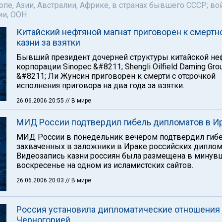
пе, Азии, Австралии, Африке, в странах бывшего СССР; во
ии, ООН
Китайский нефтяной магнат приговорен к смертн
казни за взятки
Бывший президент дочерней структуры китайской не
корпорации Sinopec &#8211; Shengli Oilfield Daming Gro
&#8211; Ли Жунсин приговорен к смерти с отсрочкой
исполнения приговора на два года за взятки.
26.06.2006 20:55
// В мире
МИД России подтвердил гибель дипломатов в И
МИД России в понедельник вечером подтвердил гиб
захваченных в заложники в Ираке российских диплом
Видеозапись казни россиян была размещена в минув
воскресенье на одном из исламистских сайтов.
26.06.2006 20:03
// В мире
Россия установила дипломатические отношения
Черногорией