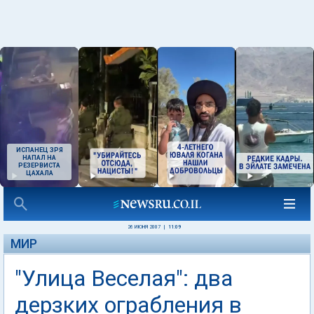
ИСПАНЕЦ ЗРЯ
НАПАЛ НА
РЕЗЕРВИСТА
ЦАХАЛА
26 ИЮНЯ 2007
|
11:09
МИР
"Улица Веселая": два
дерзких ограбления в