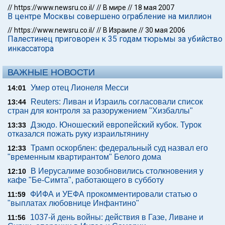
//
https://www.newsru.co.il/
//
В мире
//
18 мая 2007
В центре Москвы совершено ограбление на миллион
//
https://www.newsru.co.il/
//
В Израиле
//
30 мая 2006
Палестинец приговорен к 35 годам тюрьмы за убийство
инкассатора
ВАЖНЫЕ НОВОСТИ
Умер отец Лионеля Месси
14:01
Reuters: Ливан и Израиль согласовали список
13:44
стран для контроля за разоружением "Хизбаллы"
Дзюдо. Юношеский европейский кубок. Турок
13:33
отказался пожать руку израильтянину
Трамп оскорблен: федеральный суд назвал его
12:33
"временным квартирантом" Белого дома
В Иерусалиме возобновились столкновения у
12:10
кафе "Бе-Симта", работающего в субботу
ФИФА и УЕФА прокомментировали статью о
11:59
"выплатах любовнице Инфантино"
1037-й день войны: действия в Газе, Ливане и
11:56