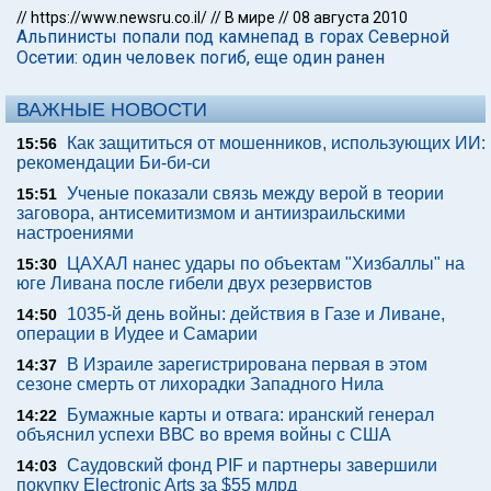
//
https://www.newsru.co.il/
//
В мире
//
08 августа 2010
Альпинисты попали под камнепад в горах Северной
Осетии: один человек погиб, еще один ранен
ВАЖНЫЕ НОВОСТИ
Как защититься от мошенников, использующих ИИ:
15:56
рекомендации Би-би-си
Ученые показали связь между верой в теории
15:51
заговора, антисемитизмом и антиизраильскими
настроениями
ЦАХАЛ нанес удары по объектам "Хизбаллы" на
15:30
юге Ливана после гибели двух резервистов
1035-й день войны: действия в Газе и Ливане,
14:50
операции в Иудее и Самарии
В Израиле зарегистрирована первая в этом
14:37
сезоне смерть от лихорадки Западного Нила
Бумажные карты и отвага: иранский генерал
14:22
объяснил успехи ВВС во время войны с США
Саудовский фонд PIF и партнеры завершили
14:03
покупку Electronic Arts за $55 млрд