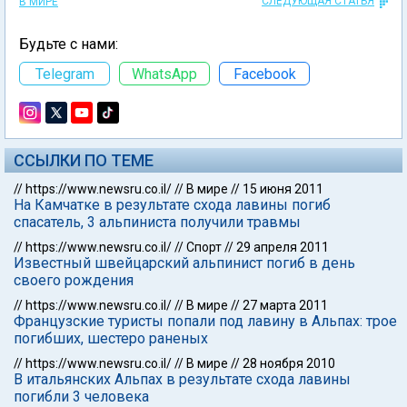
СЛЕДУЮЩАЯ СТАТЬЯ
В МИРЕ
Будьте с нами:
Telegram
WhatsApp
Facebook
ССЫЛКИ ПО ТЕМЕ
//
https://www.newsru.co.il/
//
В мире
//
15 июня 2011
На Камчатке в результате схода лавины погиб
спасатель, 3 альпиниста получили травмы
//
https://www.newsru.co.il/
//
Спорт
//
29 апреля 2011
Известный швейцарский альпинист погиб в день
своего рождения
//
https://www.newsru.co.il/
//
В мире
//
27 марта 2011
Французские туристы попали под лавину в Альпах: трое
погибших, шестеро раненых
//
https://www.newsru.co.il/
//
В мире
//
28 ноября 2010
В итальянских Альпах в результате схода лавины
погибли 3 человека