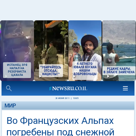
ИСПАНЕЦ ЗРЯ
НАПАЛ НА
РЕЗЕРВИСТА
ЦАХАЛА
26 ИЮНЯ 2011
|
13:05
МИР
Во Французских Альпах
погребены под снежной