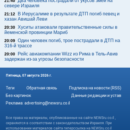
Два человека пострадали от укусов змей на
21:40
севере Израиля
В Иерусалиме в результате ДТП погиб певец и
21:12
хазан Авишай Леви
Хуситы атаковали правительственные силы в
20:30
йеменской провинции Мариб
Один человек погиб, трое пострадали в ДТП на
20:09
316-й трассе
Рейс авиакомпании Wizz из Рима в Тель-Авив
20:00
задержан из-за угрозы безопасности
Пятница, 07 августа 2026 г.
Теги
Обратная связь
Подписка на новости (RSS)
Без картинок
Данные редакции и устав
Реклама:
advertising@newsru.co.il
Все права на материалы, опубликованные на сайте NEWSru.co.il ,
охраняются в соответствии с законодательством Израиля. При
использовании материалов сайта гиперссылка на NEWSru.co.il