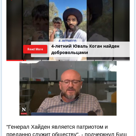
4-летний Юваль Коган найден
Read More
добровольцами
"Генерал Хaйден является патриотом и
преданно служит обществу", - подчеркнул Буш