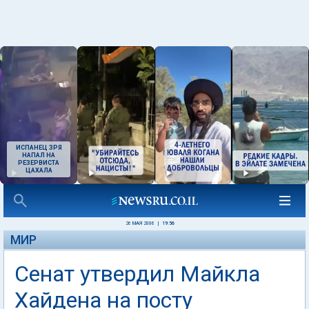
ИСПАНЕЦ ЗРЯ
НАПАЛ НА
РЕЗЕРВИСТА
ЦАХАЛА
26 МАЯ 2006
|
19:56
МИР
Сенат утвердил Майкла
Хaйдена на посту