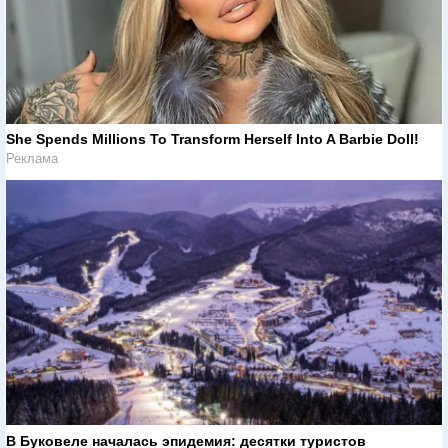
She Spends Millions To Transform Herself Into A Barbie Doll!
Реклама
В Буковеле началась эпидемия: десятки туристов