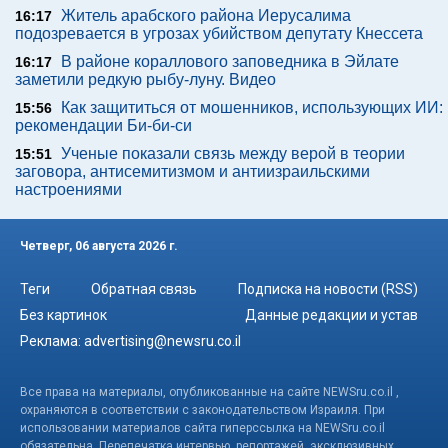
Житель арабского района Иерусалима
16:17
подозревается в угрозах убийством депутату Кнессета
В районе кораллового заповедника в Эйлате
16:17
заметили редкую рыбу-луну. Видео
Как защититься от мошенников, использующих ИИ:
15:56
рекомендации Би-би-си
Ученые показали связь между верой в теории
15:51
заговора, антисемитизмом и антиизраильскими
настроениями
Четверг, 06 августа 2026 г.
Теги
Обратная связь
Подписка на новости (RSS)
Без картинок
Данные редакции и устав
Реклама:
advertising@newsru.co.il
Все права на материалы, опубликованные на сайте NEWSru.co.il ,
охраняются в соответствии с законодательством Израиля. При
использовании материалов сайта гиперссылка на NEWSru.co.il
обязательна. Перепечатка интервью, репортажей, эксклюзивных