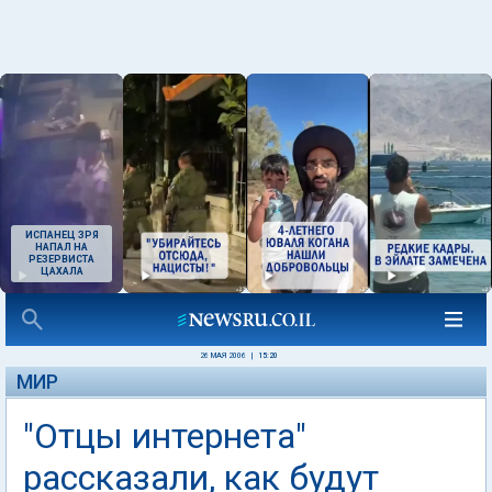
ИСПАНЕЦ ЗРЯ
НАПАЛ НА
РЕЗЕРВИСТА
ЦАХАЛА
26 МАЯ 2006
|
15:20
МИР
"Отцы интернета"
рассказали, как будут