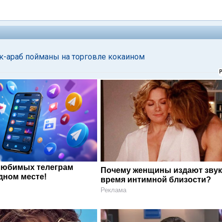
ик-араб пойманы на торговле кокаином
любимых телеграм
Почему женщины издают звук
дном месте!
время интимной близости?
Реклама