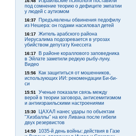
Израильские психологи поставили
16:48
под сомнение теорию о дефиците эмпатии
у людей с аутизмом
Предъявлены обвинения педофилу
16:37
из Нешера: он годами насиловал детей
Житель арабского района
16:17
Иерусалима подозревается в угрозах
убийством депутату Кнессета
В районе кораллового заповедника
16:17
в Эйлате заметили редкую рыбу-луну.
Видео
Как защититься от мошенников,
15:56
использующих ИИ: рекомендации Би-би-
си
Ученые показали связь между
15:51
верой в теории заговора, антисемитизмом
и антиизраильскими настроениями
ЦАХАЛ нанес удары по объектам
15:30
"Хизбаллы" на юге Ливана после гибели
двух резервистов
1035-й день войны: действия в Газе
14:50