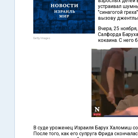
взрослых детей 
устраивал шумны
"синагогой греха
вызову джентльм
Вчера, 25 ноября
Салфорда Баруха
Getty Images
кокаина. С него 
В суде уроженец Израиля Барух Халомиш со
После того, как его супруга Фрида скончалас