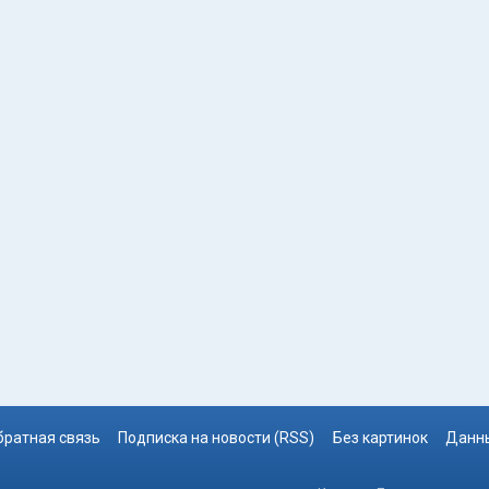
братная связь
Подписка на новости (RSS)
Без картинок
Данны