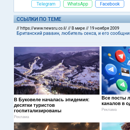
Telegram
WhatsApp
Facebook
ССЫЛКИ ПО ТЕМЕ
//
https://www.newsru.co.il/
//
В мире
//
19 ноября 2009
Британский раввин, любитель секса, и его сообщн
Все посты 
В Буковеле началась эпидемия:
каналов в о
десятки туристов
Реклама
госпитализированы
Реклама