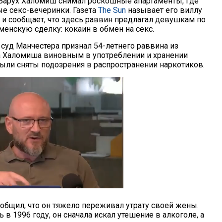
Барух Халомиш снимал роскошные апартаменты, где
е секс-вечеринки. Газета
The Sun
называет его виллу
" и сообщает, что здесь раввин предлагал девушкам по
енскую сделку: кокаин в обмен на секс.
, суд Манчестера признал 54-летнего раввина из
 Халомиша виновным в употреблении и хранении
были сняты подозрения в распространении наркотиков.
общил, что он тяжело переживал утрату своей жены.
ь в 1996 году, он сначала искал утешение в алкоголе, а