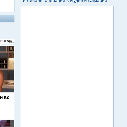
и Ливане, операции в Иудее и Самарии
и во