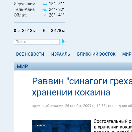
Иерусалим:
18° -
31°
Тель-Авив:
24° -
32°
Эйлат:
28° -
41°
$
3.013 ₪
€
3.478 ₪
ВСЕ НОВОСТИ
ИЗРАИЛЬ
БЛИЖНИЙ ВОСТОК
МИР
МИР
Раввин "синагоги грех
хранении кокаина
время публикации: 26 ноября 2009 г., 12:36 | последнее об
Состоятельный р
в хранении кокаи