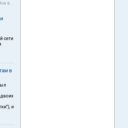
йна в
ли
й сети
а
там в
рыл
 двоих
и"), и