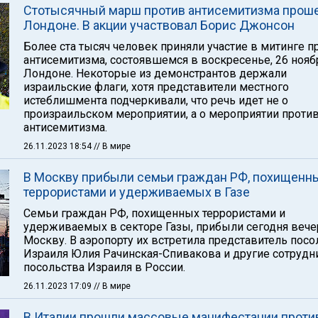
Стотысячный марш против антисемитизма проше
Лондоне. В акции участвовал Борис Джонсон
Более ста тысяч человек приняли участие в митинге п
антисемитизма, состоявшемся в воскресенье, 26 ноябр
Лондоне. Некоторые из демонстрантов держали
израильские флаги, хотя представители местного
истеблишмента подчеркивали, что речь идет не о
произраильском мероприятии, а о мероприятии проти
антисемитизма.
26.11.2023 18:54
// В мире
В Москву прибыли семьи граждан РФ, похищенн
террористами и удерживаемых в Газе
Семьи граждан РФ, похищенных террористами и
удерживаемых в секторе Газы, прибыли сегодня вече
Москву. В аэропорту их встретила представитель посо
Израиля Юлия Рачинская-Спивакова и другие сотрудн
посольства Израиля в России.
26.11.2023 17:09
// В мире
В Италии прошли массовые манифестации проти