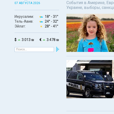
События в Америке, Евро
07 АВГУСТА 2026
Украине, выборы, санкц
Иерусалим:
18° -
31°
Тель-Авив:
24° -
32°
Эйлат:
28° -
41°
$
3.013 ₪
€
3.478 ₪