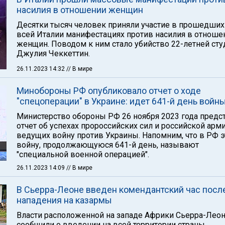
насилия в отношении женщин
Десятки тысяч человек приняли участие в прошедших
всей Италии манифестациях против насилия в отноше
женщин. Поводом к ним стало убийство 22-летней сту
Джулия Чеккеттин.
26.11.2023 14:32
// В мире
Минобороны РФ опубликовало отчет о ходе
"спецоперации" в Украине: идет 641-й день войн
Министерство обороны РФ 26 ноября 2023 года предс
отчет об успехах пророссийских сил и российской арми
ведущих войну против Украины. Напомним, что в РФ э
войну, продолжающуюся 641-й день, называют
"специальной военной операцией".
26.11.2023 14:09
// В мире
В Сьерра-Леоне введен комендантский час посл
нападения на казармы
Власти расположенной на западе Африки Сьерра-Лео
сообщили о введении на всей территории страны