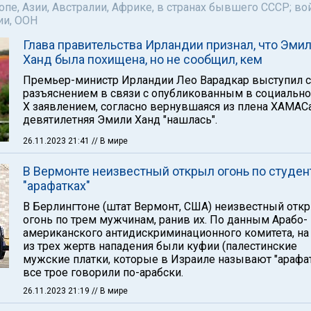
пе, Азии, Австралии, Африке, в странах бывшего СССР; во
ии, ООН
Глава правительства Ирландии признал, что Эми
Ханд была похищена, но не сообщил, кем
Премьер-министр Ирландии Лео Варадкар выступил с
разъяснением в связи с опубликованным в социально
Х заявлением, согласно вернувшаяся из плена ХАМАС
девятилетняя Эмили Ханд "нашлась".
26.11.2023 21:41
// В мире
В Вермонте неизвестный открыл огонь по студен
"арафатках"
В Берлингтоне (штат Вермонт, США) неизвестный отк
огонь по трем мужчинам, ранив их. По данным Арабо-
американского антидискриминационного комитета, на
из трех жертв нападения были куфии (палестинские
мужские платки, которые в Израиле называют "арафатк
все трое говорили по-арабски.
26.11.2023 21:19
// В мире