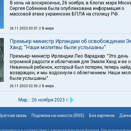
В ночь на воскресенье, 26 ноября, в блогах мэра Мос
Сергея Собянина была опубликована информация о
массовой атаке украинских БПЛА на столицу РФ.
26.11.2023 03:37
// В мире
Премьер-министр Ирландии об освобождении Э
Ханд: "Наши молитвы были услышаны"
Премьер-министр Ирландии Лео Варадкар: "Это день
огромной радости и облегчения для Эмили Ханд и ее с
Невинный ребенок, который был потерян, теперь найд
возвращен, и мы вздохнули с облегчением. Наши мо
были услышаны".
26.11.2023 02:30
// В мире
Мир :: 26 ноября 2023 г.
братная связь
Подписка на новости (RSS)
Без картинок
Данны
, охраняются в соответствии с законодательством Израиля. При использовани