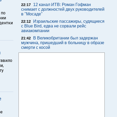
12 канал ИТВ: Роман Гофман
22:17
снимает с должностей двух руководителей
 по
в "Мосаде"
нии
Израильские пассажиры, судящиеся
22:12
дентки
с Blue Bird, едва не сорвали рейс
авиакомпании
В Великобритании был задержан
21:42
мужчина, пришедший в больницу в образе
смерти с косой
ы
тавило
и,
ту
е
не