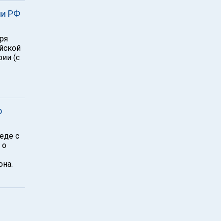
ии РФ
ря
ийской
ии (с
ю
еде с
 о
она.