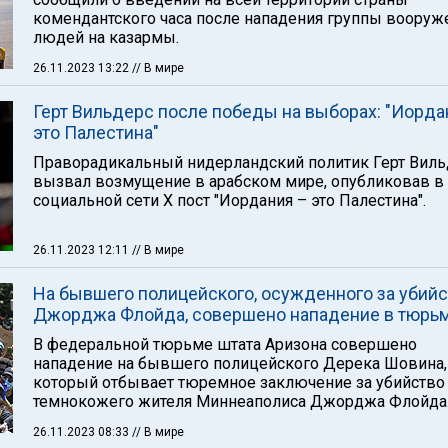
комендантского часа после нападения группы воору
людей на казармы.
26.11.2023 13:22
// В мире
Герт Вильдерс после победы на выборах: "Иорда
это Палестина"
Праворадикальный нидерландский политик Герт Виль
вызвал возмущение в арабском мире, опубликовав в
социальной сети Х пост "Иордания – это Палестина".
26.11.2023 12:11
// В мире
На бывшего полицейского, осужденного за убий
Джорджа Флойда, совершено нападение в тюрь
В федеральной тюрьме штата Аризона совершено
нападение на бывшего полицейского Дерека Шовина,
который отбывает тюремное заключение за убийство
темнокожего жителя Миннеаполиса Джорджа Флойда
26.11.2023 08:33
// В мире