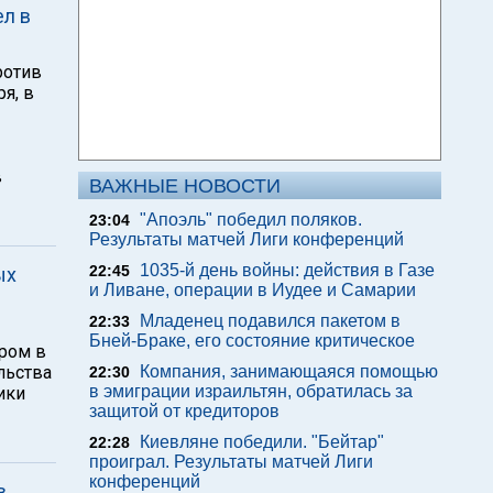
л в
ротив
я, в
в
ВАЖНЫЕ НОВОСТИ
"Апоэль" победил поляков.
23:04
Результаты матчей Лиги конференций
1035-й день войны: действия в Газе
22:45
ых
и Ливане, операции в Иудее и Самарии
Младенец подавился пакетом в
22:33
Бней-Браке, его состояние критическое
ром в
льства
Компания, занимающаяся помощью
22:30
в эмиграции израильтян, обратилась за
ики
защитой от кредиторов
Киевляне победили. "Бейтар"
22:28
проиграл. Результаты матчей Лиги
конференций
в