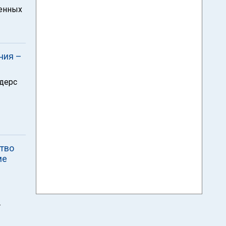
женных
ния –
дерс
ство
ме
.