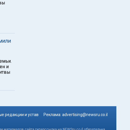
квы
мили
емьи.
ен и
литвы
е редакции и устав
Реклама:
advertising@newsru.co.il
и материалов сайта гиперссылка на NEWSru.co.il обязательна.