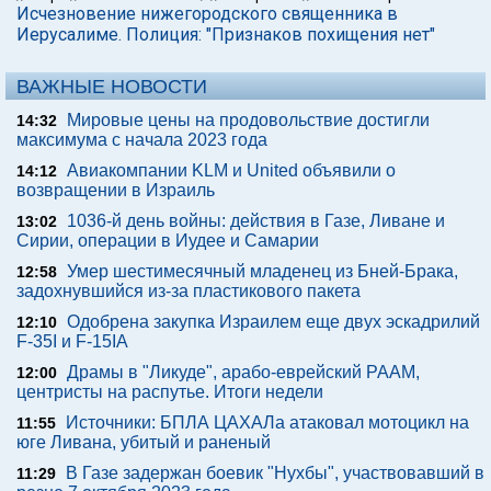
Исчезновение нижегородского священника в
Иерусалиме. Полиция: "Признаков похищения нет"
ВАЖНЫЕ НОВОСТИ
Мировые цены на продовольствие достигли
14:32
максимума с начала 2023 года
Авиакомпании KLM и United объявили о
14:12
возвращении в Израиль
1036-й день войны: действия в Газе, Ливане и
13:02
Сирии, операции в Иудее и Самарии
Умер шестимесячный младенец из Бней-Брака,
12:58
задохнувшийся из-за пластикового пакета
Одобрена закупка Израилем еще двух эскадрилий
12:10
F-35I и F-15IA
Драмы в "Ликуде", арабо-еврейский РААМ,
12:00
центристы на распутье. Итоги недели
Источники: БПЛА ЦАХАЛа атаковал мотоцикл на
11:55
юге Ливана, убитый и раненый
В Газе задержан боевик "Нухбы", участвовавший в
11:29