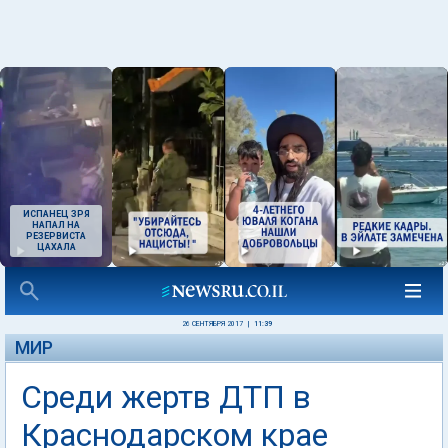
ИСПАНЕЦ ЗРЯ
НАПАЛ НА
РЕЗЕРВИСТА
ЦАХАЛА
26 СЕНТЯБРЯ 2017
|
11:39
МИР
Среди жертв ДТП в
Краснодарском крае