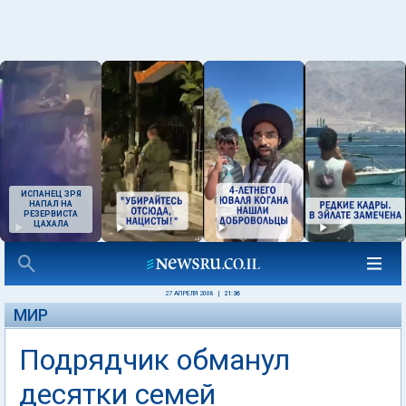
ИСПАНЕЦ ЗРЯ
НАПАЛ НА
РЕЗЕРВИСТА
ЦАХАЛА
27 АПРЕЛЯ 2008
|
21:36
МИР
Подрядчик обманул
десятки семей