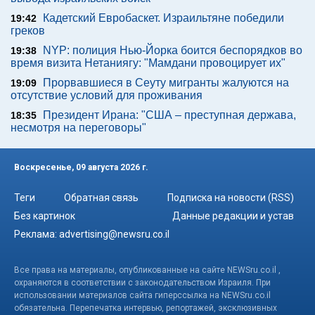
Кадетский Евробаскет. Израильтяне победили
19:42
греков
NYP: полиция Нью-Йорка боится беспорядков во
19:38
время визита Нетаниягу: "Мамдани провоцирует их"
Прорвавшиеся в Сеуту мигранты жалуются на
19:09
отсутствие условий для проживания
Президент Ирана: "США – преступная держава,
18:35
несмотря на переговоры"
Воскресенье, 09 августа 2026 г.
Теги
Обратная связь
Подписка на новости (RSS)
Без картинок
Данные редакции и устав
Реклама:
advertising@newsru.co.il
Все права на материалы, опубликованные на сайте NEWSru.co.il ,
охраняются в соответствии с законодательством Израиля. При
использовании материалов сайта гиперссылка на NEWSru.co.il
обязательна. Перепечатка интервью, репортажей, эксклюзивных