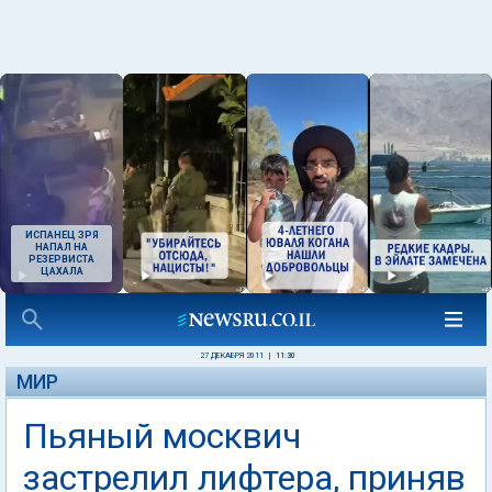
ИСПАНЕЦ ЗРЯ
НАПАЛ НА
РЕЗЕРВИСТА
ЦАХАЛА
27 ДЕКАБРЯ 2011
|
11:30
МИР
Пьяный москвич
застрелил лифтера, приняв