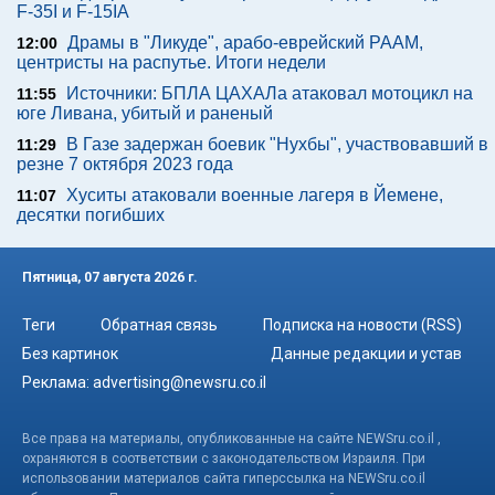
F-35I и F-15IA
Драмы в "Ликуде", арабо-еврейский РААМ,
12:00
центристы на распутье. Итоги недели
Источники: БПЛА ЦАХАЛа атаковал мотоцикл на
11:55
юге Ливана, убитый и раненый
В Газе задержан боевик "Нухбы", участвовавший в
11:29
резне 7 октября 2023 года
Хуситы атаковали военные лагеря в Йемене,
11:07
десятки погибших
Пятница, 07 августа 2026 г.
Теги
Обратная связь
Подписка на новости (RSS)
Без картинок
Данные редакции и устав
Реклама:
advertising@newsru.co.il
Все права на материалы, опубликованные на сайте NEWSru.co.il ,
охраняются в соответствии с законодательством Израиля. При
использовании материалов сайта гиперссылка на NEWSru.co.il