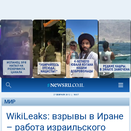
ИСПАНЕЦ ЗРЯ
НАПАЛ НА
РЕЗЕРВИСТА
ЦАХАЛА
27 ФЕВРАЛЯ 2012
|
16:07
МИР
WikiLeaks: взрывы в Иране
– работа израильского