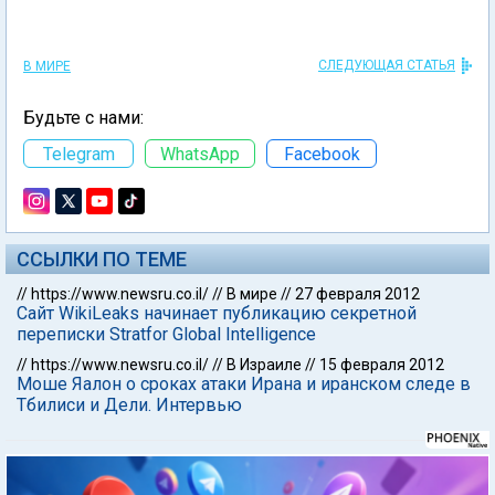
СЛЕДУЮЩАЯ СТАТЬЯ
В МИРЕ
Будьте с нами:
Telegram
WhatsApp
Facebook
ССЫЛКИ ПО ТЕМЕ
//
https://www.newsru.co.il/
//
В мире
//
27 февраля 2012
Сайт WikiLeaks начинает публикацию секретной
переписки Stratfor Global Intelligencе
//
https://www.newsru.co.il/
//
В Израиле
//
15 февраля 2012
Моше Яалон о сроках атаки Ирана и иранском следе в
Тбилиси и Дели. Интервью