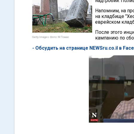
надгробий. Поли
Напомним, на пр
на кладбище "Хе
еврейском кладб
После этого инц
кампанию по сбо
Getty Images. Фото: М.Томас
- Обсудить на странице NEWSru.co.il в Fac