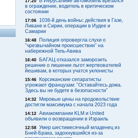
В Иерусалиме автомобиль врезался
17:20
в ограждение, водитель в критическом
состоянии
1036-й день войны: действия в Газе,
17:06
Ливане и Сирии, операции в Иудее и
Самарии
Полиция опровергла слухи о
16:48
"чрезвычайном происшествии" на
набережной Тель-Авива
БАГАЦ отказался заморозить
16:40
решение о лишении льгот жертвователей
йешивам, в которых учатся уклонисты
Корсиканские сепаратисты
15:46
угрожают французам: "Оставайтесь дома.
Здесь вы не будете в безопасности"
Мировые цены на продовольствие
14:32
достигли максимума с начала 2023 года
Авиакомпании KLM и United
14:12
объявили о возвращении в Израиль
Умер шестимесячный младенец из
12:58
Бней-Брака, задохнувшийся из-за