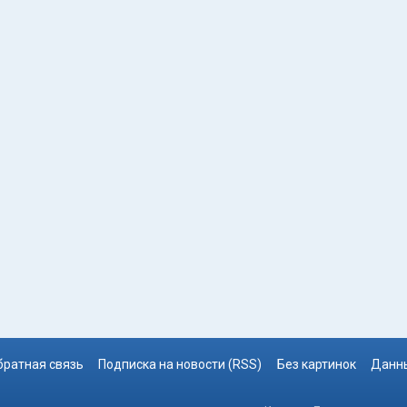
братная связь
Подписка на новости (RSS)
Без картинок
Данны