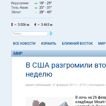
Иерусалим:
18° -
29°
Тель-Авив:
25° -
31°
Эйлат:
28° -
40°
$
3.006 ₪
€
3.463 ₪
ВСЕ НОВОСТИ
ИЗРАИЛЬ
БЛИЖНИЙ ВОСТОК
МИР
МИР
В США разгромили вто
неделю
время публикации: 27 февраля 2017 г., 07:51 | последнее 
В ночь на 26 фе
кладбище Mount 