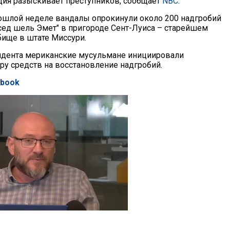
ция разыскивает преступников, сообщает
NBC
.
ошлой неделе вандалы опрокинули около 200 надгробий
сед шель Эмет" в пригороде Сент-Луиса – старейшем
ище в штате Миссури.
идента мериканские мусульмане инициировали
ру средств на восстановление надгробий.
ebook