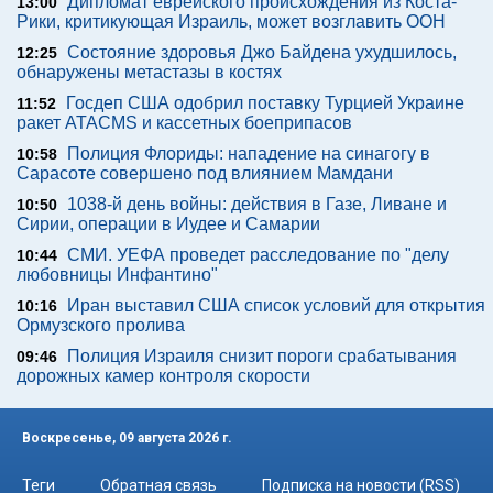
Дипломат еврейского происхождения из Коста-
13:00
Рики, критикующая Израиль, может возглавить ООН
Состояние здоровья Джо Байдена ухудшилось,
12:25
обнаружены метастазы в костях
Госдеп США одобрил поставку Турцией Украине
11:52
ракет ATACMS и кассетных боеприпасов
Полиция Флориды: нападение на синагогу в
10:58
Сарасоте совершено под влиянием Мамдани
1038-й день войны: действия в Газе, Ливане и
10:50
Сирии, операции в Иудее и Самарии
СМИ. УЕФА проведет расследование по "делу
10:44
любовницы Инфантино"
Иран выставил США список условий для открытия
10:16
Ормузского пролива
Полиция Израиля снизит пороги срабатывания
09:46
дорожных камер контроля скорости
Воскресенье, 09 августа 2026 г.
Теги
Обратная связь
Подписка на новости (RSS)