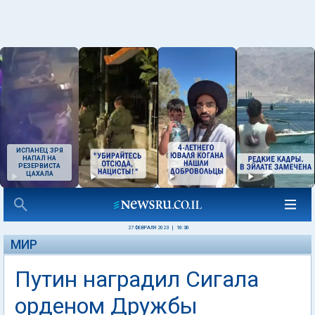
ИСПАНЕЦ ЗРЯ
НАПАЛ НА
РЕЗЕРВИСТА
ЦАХАЛА
27 ФЕВРАЛЯ 2023
|
10:30
МИР
Путин наградил Сигала
орденом Дружбы