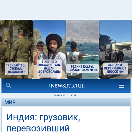
27 ИЮЛЯ 2012
|
15:34
МИР
Индия: грузовик,
перевозивший