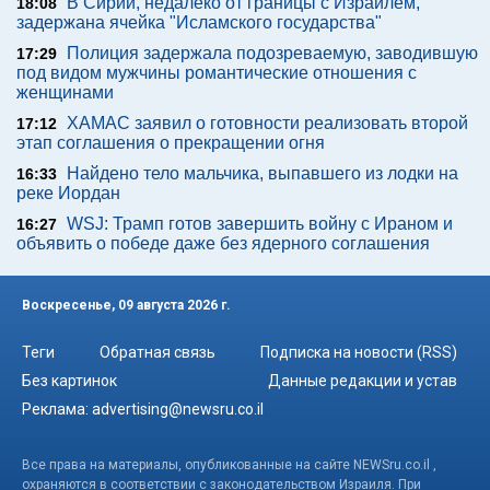
В Сирии, недалеко от границы с Израилем,
18:08
задержана ячейка "Исламского государства"
Полиция задержала подозреваемую, заводившую
17:29
под видом мужчины романтические отношения с
женщинами
ХАМАС заявил о готовности реализовать второй
17:12
этап соглашения о прекращении огня
Найдено тело мальчика, выпавшего из лодки на
16:33
реке Иордан
WSJ: Трамп готов завершить войну с Ираном и
16:27
объявить о победе даже без ядерного соглашения
Воскресенье, 09 августа 2026 г.
Теги
Обратная связь
Подписка на новости (RSS)
Без картинок
Данные редакции и устав
Реклама:
advertising@newsru.co.il
Все права на материалы, опубликованные на сайте NEWSru.co.il ,
охраняются в соответствии с законодательством Израиля. При