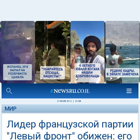
ИСПАНЕЦ ЗРЯ
НАПАЛ НА
РЕЗЕРВИСТА
ЦАХАЛА
27 ИЮЛЯ 2012
|
21:58
МИР
Лидер французской партии
"Левый фронт" обижен: его