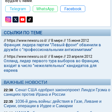
Будьте с нами:
Telegram
WhatsApp
Facebook
ССЫЛКИ ПО ТЕМЕ
//
https://www.newsru.co.il/
//
В мире
//
15 июня 2012
Франция: лидера партии "Левый фронт" обвинили в
дружбе с "профессиональными антисемитами"
//
https://www.newsru.co.il/
//
В мире
//
23 апреля 2012
Олланд, лидер первого тура выборов во Франции,
входит в число "нежелательных" кандидатов для
евреев
ВАЖНЫЕ НОВОСТИ
Сенат США одобрил законопроект Линдси Грэма о
22:38
санкциях против Ирана и России
1036-й день войны: действия в Газе, Ливане и
22:35
Сирии, операции в Иудее и Самарии