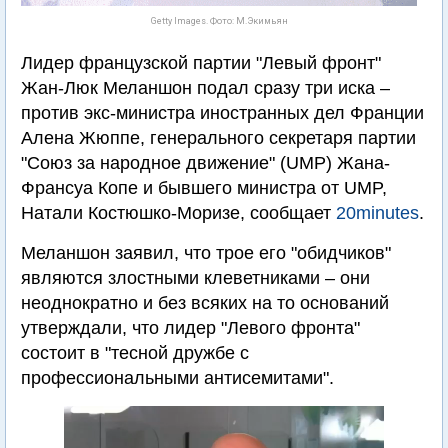
Getty Images. Фото: М.Экимьян
Лидер французской партии "Левый фронт"
Жан-Люк Меланшон подал сразу три иска –
против экс-министра иностранных дел Франции
Алена Жюппе, генерального секретаря партии
"Союз за народное движение" (UMP) Жана-
Франсуа Копе и бывшего министра от UMP,
Натали Костюшко-Моризе, сообщает
20minutes
.
Меланшон заявил, что трое его "обидчиков"
являются злостными клеветниками – они
неоднократно и без всяких на то оснований
утверждали, что лидер "Левого фронта"
состоит в "тесной дружбе с
профессиональными антисемитами".