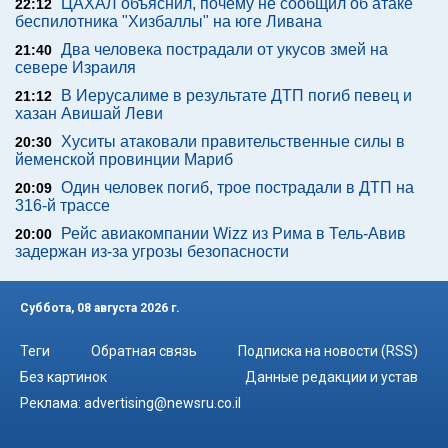
ЦАХАЛ объяснил, почему не сообщил об атаке
22:12
беспилотника "Хизбаллы" на юге Ливана
Два человека пострадали от укусов змей на
21:40
севере Израиля
В Иерусалиме в результате ДТП погиб певец и
21:12
хазан Авишай Леви
Хуситы атаковали правительственные силы в
20:30
йеменской провинции Мариб
Один человек погиб, трое пострадали в ДТП на
20:09
316-й трассе
Рейс авиакомпании Wizz из Рима в Тель-Авив
20:00
задержан из-за угрозы безопасности
Суббота, 08 августа 2026 г.
Теги
Обратная связь
Подписка на новости (RSS)
Без картинок
Данные редакции и устав
Реклама:
advertising@newsru.co.il