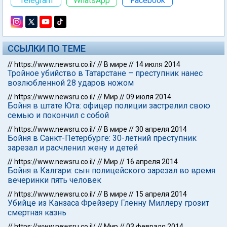
Telegram
WhatsApp
Facebook
ССЫЛКИ ПО ТЕМЕ
//
https://www.newsru.co.il/
//
В мире
//
14 июля 2014
Тройное убийство в Татарстане – преступник нанес
возлюбленной 28 ударов ножом
//
https://www.newsru.co.il/
//
Мир
//
09 июля 2014
Бойня в штате Юта: офицер полиции застрелил свою
семью и покончил с собой
//
https://www.newsru.co.il/
//
В мире
//
30 апреля 2014
Бойня в Санкт-Петербурге: 30-летний преступник
зарезал и расчленил жену и детей
//
https://www.newsru.co.il/
//
Мир
//
16 апреля 2014
Бойня в Калгари: сын полицейского зарезал во время
вечеринки пять человек
//
https://www.newsru.co.il/
//
В мире
//
15 апреля 2014
Убийце из Канзаса Фрейзеру Гленну Миллеру грозит
смертная казнь
//
https://www.newsru.co.il/
//
Мир
//
03 февраля 2014