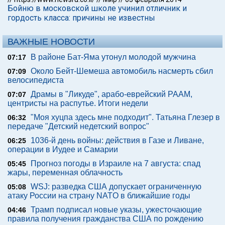
Бойню в московской школе учинил отличник и
гордость класса: причины не известны
ВАЖНЫЕ НОВОСТИ
В районе Бат-Яма утонул молодой мужчина
07:17
Около Бейт-Шемеша автомобиль насмерть сбил
07:09
велосипедиста
Драмы в "Ликуде", арабо-еврейский РААМ,
07:07
центристы на распутье. Итоги недели
"Моя хуцпа здесь мне подходит". Татьяна Глезер в
06:32
передаче "Детский недетский вопрос"
1036-й день войны: действия в Газе и Ливане,
06:25
операции в Иудее и Самарии
Прогноз погоды в Израиле на 7 августа: спад
05:45
жары, переменная облачность
WSJ: разведка США допускает ограниченную
05:08
атаку России на страну NATO в ближайшие годы
Трамп подписал новые указы, ужесточающие
04:46
правила получения гражданства США по рождению