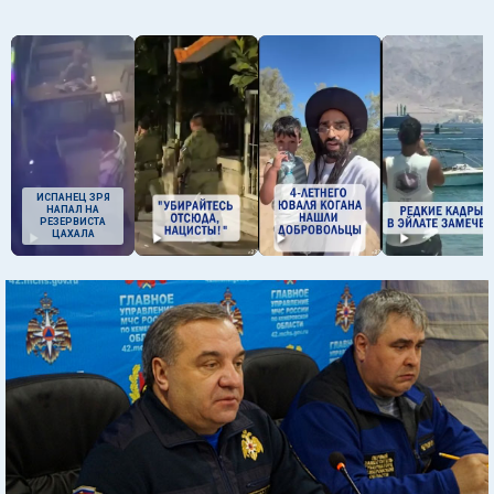
ИСПАНЕЦ ЗРЯ
НАПАЛ НА
РЕЗЕРВИСТА
ЦАХАЛА