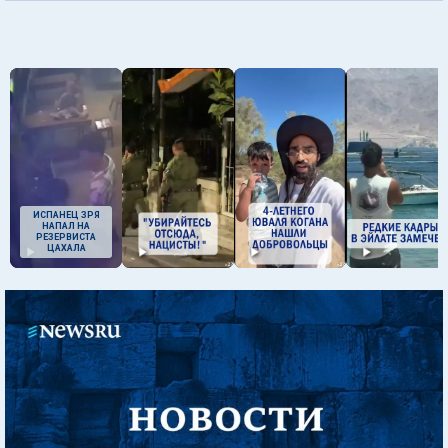
ИСПАНЕЦ ЗРЯ
НАПАЛ НА
РЕЗЕРВИСТА
ЦАХАЛА