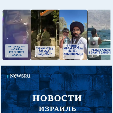
ИСПАНЕЦ ЗРЯ
НАПАЛ НА
РЕЗЕРВИСТА
ЦАХАЛА