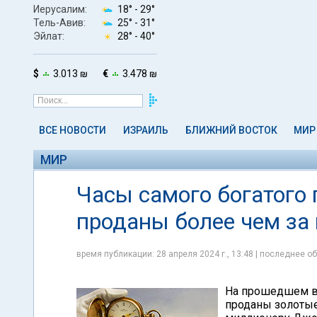
Иерусалим:
18° -
29°
Тель-Авив:
25° -
31°
Эйлат:
28° -
40°
$
3.013 ₪
€
3.478 ₪
ВСЕ НОВОСТИ
ИЗРАИЛЬ
БЛИЖНИЙ ВОСТОК
МИР
МИР
Часы самого богатого 
проданы более чем за
время публикации: 28 апреля 2024 г., 13:48 | последнее об
На прошедшем в
проданы золоты