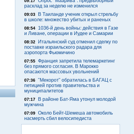
Опрос "Mаарива": предвыборный
09:17
расклад за неделю не изменился
В Таиланде ученик открыл стрельбу
09:03
в школе: множество убитых и раненых
1036-й день войны: действия в Газе
08:54
и Ливане, операции в Иудее и Самарии
Итальянский суд отменил сделку по
08:32
поставке израильского радара для
аэропорта Фьюмичино
Франция запретила телемаркетинг
07:55
без прямого согласия. В Марокко
опасаются массовых увольнений
"Мекорот" обратилась в БАГАЦ с
07:36
петицией против правительства и
муниципалитетов
В районе Бат-Яма утонул молодой
07:17
мужчина
Около Бейт-Шемеша автомобиль
07:09
насмерть сбил велосипедиста