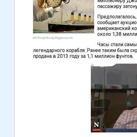
миллионеру Джон
пассажиру затону
Предполагалось, 
сообщает аукцио
американский ко
около 1,38 милл
AP Photo/Kirsty Wigglesworth
Часы стали самы
легендарного корабля. Ранее таким была ск
продана в 2013 году за 1,1 миллион фунтов.