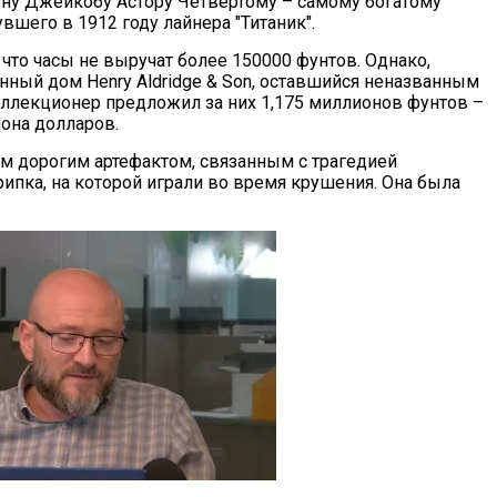
у Джейкобу Астору Четвертому – самому богатому
вшего в 1912 году лайнера "Титаник".
что часы не выручат более 150000 фунтов. Однако,
нный дом Henry Aldridge & Son, оставшийся неназванным
ллекционер предложил за них 1,175 миллионов фунтов –
иона долларов.
м дорогим артефактом, связанным с трагедией
рипка, на которой играли во время крушения. Она была