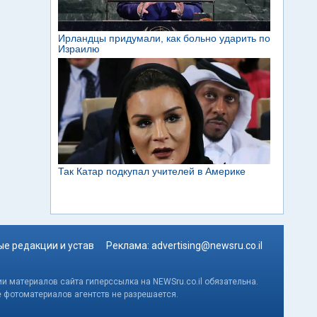
е редакции и устав
Реклама:
advertising@newsru.co.il
и материалов сайта гиперссылка на NEWSru.co.il обязательна.
е фотоматериалов агентств не разрешается.