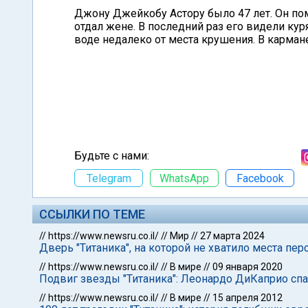
Джону Джейкобу Астору было 47 лет. Он по
отдал жене. В последний раз его видели кур
воде недалеко от места крушения. В карман
Будьте с нами:
Telegram
WhatsApp
Facebook
ССЫЛКИ ПО ТЕМЕ
//
https://www.newsru.co.il/
//
Мир
//
27 марта 2024
Дверь "Титаника", на которой не хватило места пе
//
https://www.newsru.co.il/
//
В мире
//
09 января 2020
Подвиг звезды "Титаника": Леонардо ДиКаприо спа
//
https://www.newsru.co.il/
//
В мире
//
15 апреля 2012