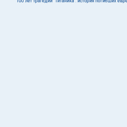
100 лет трагедии "Титаника": история погибших е