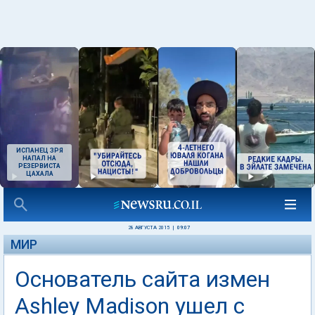
ИСПАНЕЦ ЗРЯ
НАПАЛ НА
РЕЗЕРВИСТА
ЦАХАЛА
28 АВГУСТА 2015
|
09:07
МИР
Основатель сайта измен
Ashley Madison ушел с