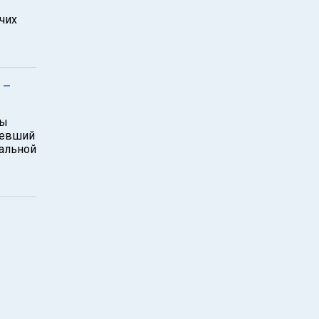
чих
 –
бы
девший
иальной