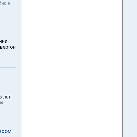
йна в
нии
Овертон
 лет,
ти
дером