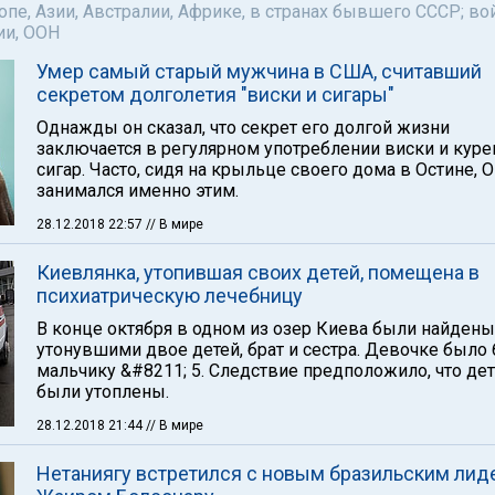
пе, Азии, Австралии, Африке, в странах бывшего СССР; во
ии, ООН
Умер самый старый мужчина в США, считавший
секретом долголетия "виски и сигары"
Однажды он сказал, что секрет его долгой жизни
заключается в регулярном употреблении виски и куре
сигар. Часто, сидя на крыльце своего дома в Остине, 
занимался именно этим.
28.12.2018 22:57
// В мире
Киевлянка, утопившая своих детей, помещена в
психиатрическую лечебницу
В конце октября в одном из озер Киева были найдены
утонувшими двое детей, брат и сестра. Девочке было 6
мальчику &#8211; 5. Следствие предположило, что де
были утоплены.
28.12.2018 21:44
// В мире
Нетаниягу встретился с новым бразильским ли