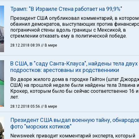
Трамп: "В Израиле Стена работает на 99,9%"
Президент США опубликовал комментарий, в котором
обвинил демократов, выступающих против финансир
пограничной стены вдоль границы с Мексикой, в
стремлении отказать ему в политической победе.
28.12.2018 08:39
// В мире
В США, в "саду Санта-Клауса", найдены тела двух
подростков: арестованы их родственники
Во дворе жилого дома в городке Гайтон (штат Джорд
США) на прошлой неделе были найдены тела Элвина 
Крокер, которым было бы сейчас соответственно 16 и
лет.
28.12.2018 05:56
// В мире
Президент США выдал военную тайну, обнародо
фото "морских котиков"
Newsweek приводит комментарий эксперта, который