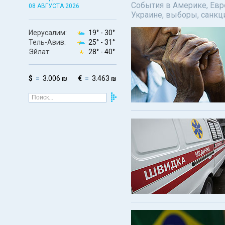
События в Америке, Евро
08 АВГУСТА 2026
Украине, выборы, санкц
Иерусалим:
19° -
30°
Тель-Авив:
25° -
31°
Эйлат:
28° -
40°
$
3.006 ₪
€
3.463 ₪