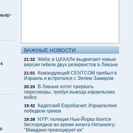
мьер-
ВАЖНЫЕ НОВОСТИ
Walla: в ЦАХАЛе выдвигают новые
21:32
 к
версии гибели двух резервистов в Ливане
Командующий CENTCOM прибыл в
21:01
Израиль и встретился с Эялем Замиром
В Ливане хотят прервать
20:20
переговоры, требуя вывода израильских
войск
Кадетский Евробаскет. Израильтяне
19:42
победили греков
NYP: полиция Нью-Йорка боится
19:38
беспорядков во время визита Нетаниягу:
о
"Мамдани провоцирует их"