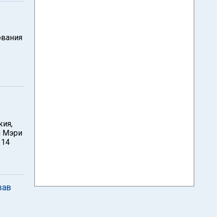
ования
жия,
и Мэри
 14
вав