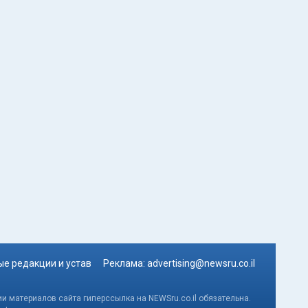
е редакции и устав
Реклама:
advertising@newsru.co.il
и материалов сайта гиперссылка на NEWSru.co.il обязательна.