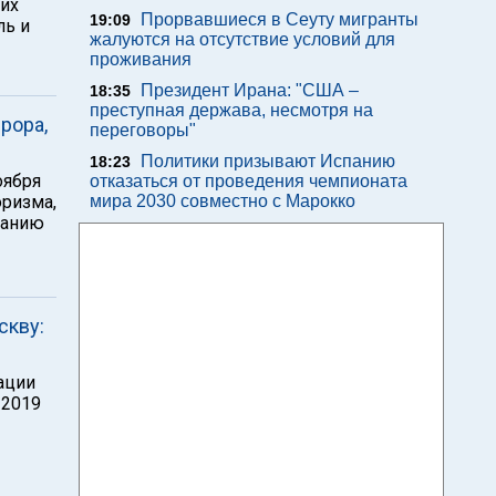
их
Прорвавшиеся в Сеуту мигранты
19:09
ль и
жалуются на отсутствие условий для
проживания
Президент Ирана: "США –
18:35
преступная держава, несмотря на
рора,
переговоры"
Политики призывают Испанию
18:23
оября
отказаться от проведения чемпионата
оризма,
мира 2030 совместно с Марокко
ванию
скву:
ации
 2019