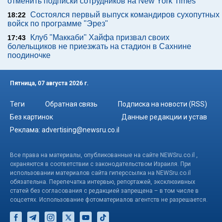
отменить подписки сотрудников на New York Times
Состоялся первый выпуск командиров сухопутных
18:22
войск по программе "Эрез"
Клуб "Маккаби" Хайфа призвал своих
17:43
болельщиков не приезжать на стадион в Сахнине
поодиночке
Пятница, 07 августа 2026 г.
Теги
Обратная связь
Подписка на новости (RSS)
Без картинок
Данные редакции и устав
Реклама:
advertising@newsru.co.il
Все права на материалы, опубликованные на сайте NEWSru.co.il ,
охраняются в соответствии с законодательством Израиля. При
использовании материалов сайта гиперссылка на NEWSru.co.il
обязательна. Перепечатка интервью, репортажей, эксклюзивных
статей без согласования с редакцией запрещена – в том числе в
соцсетях. Использование фотоматериалов агентств не разрешается.