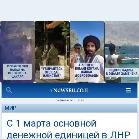
ИСПАНЕЦ ЗРЯ
НАПАЛ НА
РЕЗЕРВИСТА
ЦАХАЛА
28 ФЕВРАЛЯ 2017
|
17:43
МИР
С 1 марта основной
денежной единицей в ЛНР