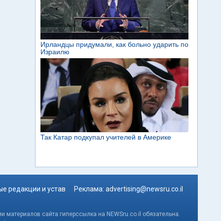
е редакции и устав
Реклама:
advertising@newsru.co.il
и материалов сайта гиперссылка на NEWSru.co.il обязательна.