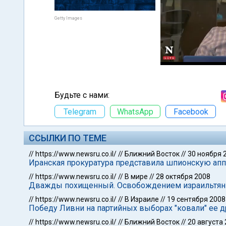
Getty Images
Будьте с нами:
Telegram
WhatsApp
Facebook
ССЫЛКИ ПО ТЕМЕ
//
https://www.newsru.co.il/
//
Ближний Восток
//
30 ноября 
Иранская прокуратура представила шпионскую апп
//
https://www.newsru.co.il/
//
В мире
//
28 октября 2008
Дважды похищенный. Освобождением израильтянин
//
https://www.newsru.co.il/
//
В Израиле
//
19 сентября 2008
Победу Ливни на партийных выборах "ковали" ее д
//
https://www.newsru.co.il/
//
Ближний Восток
//
20 августа