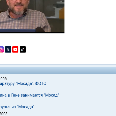
2008
аратуру "Мосада". ФОТО
а в Гане занимается "Мосад"
рузья из "Мосада"
 2008