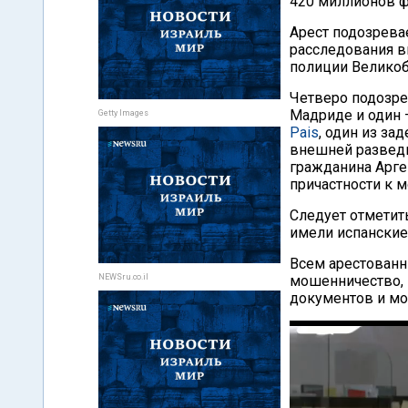
420 миллионов ф
Арест подозрева
расследования в
полиции Великоб
Четверо подозре
Мадриде и один 
Getty Images
Pais
, один из з
внешней разведк
гражданина Арге
причастности к 
Следует отметит
имели испанские 
Всем арестованн
NEWSru.co.il
мошенничество,
документов и мо