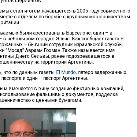
унтов стерлингов.
емых стал итогом начавшегося в 2005 году совместного
месте с отделом по борьбе с крупным мошенничеством
ритании.
ваемых были арестованы в Барселоне, один – в
– в небольшом городке Эльче. Как сообщает газета
El
адержанных – бывший сотрудник израильской службы
и "Мосад" Авраам Гохман. Также называется имя
нтины Диего Сельвы, ранее подозревавшегося в
мошенничеству на территории Аргентины.
ь, что по данным газеты
El Mundo
, пятеро задержанных
паспорта и один – паспорт Аргентины.
ым вменяется в вину создание фиктивных компаний,
 использование фальшивых документов, подделка
шенничество с ценными бумагами.