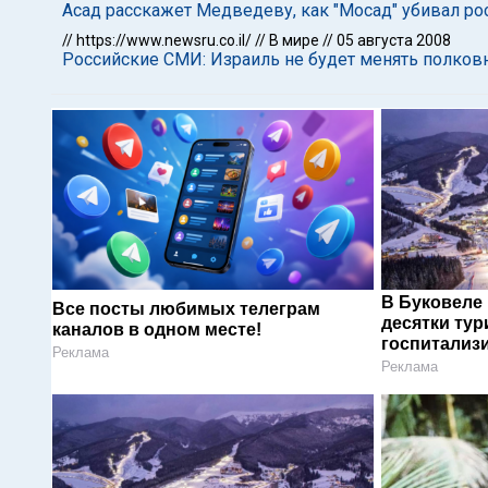
Асад расскажет Медведеву, как "Мосад" убивал ро
//
https://www.newsru.co.il/
//
В мире
//
05 августа 2008
Российские СМИ: Израиль не будет менять полковн
В Буковеле
Все посты любимых телеграм
десятки тур
каналов в одном месте!
госпитализ
Реклама
Реклама