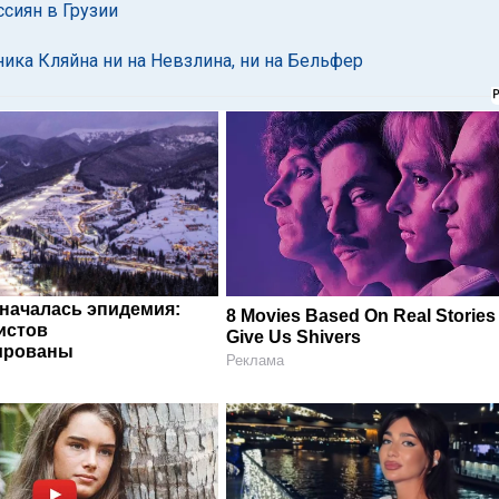
ссиян в Грузии
ика Кляйна ни на Невзлина, ни на Бельфер
 началась эпидемия:
8 Movies Based On Real Stories
истов
Give Us Shivers
ированы
Реклама