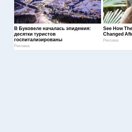
В Буковеле началась эпидемия:
See How The
десятки туристов
Changed Afte
госпитализированы
Реклама
Реклама