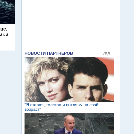
це,
емьи