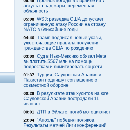
Прогноз погоды в Израиле на 7
05:45
августа: спад жары, переменная
облачность
WSJ: разведка США допускает
05:08
ограниченную атаку России на страну
NATO в ближайшие годы
Трамп подписал новые указы,
04:46
ужесточающие правила получения
гражданства США по рождению
Суд в Нью-Мексико обязал Meta
03:09
выплатить $567 млн на помощь
подросткам и лимитировать соцсети
Турция, Саудовская Аравия и
01:37
Пакистан подпишут соглашение о
совместной обороне
В результате атак хуситов на юге
00:28
Саудовской Аравии пострадали 11
человек
ДТП в Эйлате, погиб мотоциклист
00:01
"Апоэль" победил поляков.
23:04
Результаты матчей Лиги конференций