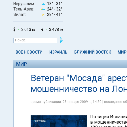
Иерусалим:
18° -
31°
Тель-Авив:
24° -
32°
Эйлат:
28° -
41°
$
3.013 ₪
€
3.478 ₪
ВСЕ НОВОСТИ
ИЗРАИЛЬ
БЛИЖНИЙ ВОСТОК
МИР
МИР
Ветеран "Мосада" арес
мошенничество на Ло
время публикации: 28 января 2009 г., 14:50 | последнее об
Полиция Испании
в мошенничестве