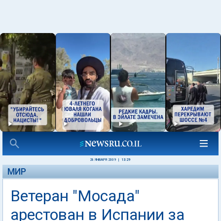
28 ЯНВАРЯ 2009
|
13:29
МИР
Ветеран "Мосада"
арестован в Испании за