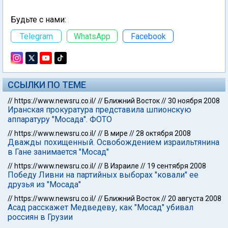
Будьте с нами:
Telegram
WhatsApp
Facebook
ССЫЛКИ ПО ТЕМЕ
//
https://www.newsru.co.il/
//
Ближний Восток
//
30 ноября 2008
Иранская прокуратура представила шпионскую
аппаратуру "Мосада". ФОТО
//
https://www.newsru.co.il/
//
В мире
//
28 октября 2008
Дважды похищенный. Освобождением израильтянина
в Гане занимается "Мосад"
//
https://www.newsru.co.il/
//
В Израиле
//
19 сентября 2008
Победу Ливни на партийных выборах "ковали" ее
друзья из "Мосада"
//
https://www.newsru.co.il/
//
Ближний Восток
//
20 августа 2008
Асад расскажет Медведеву, как "Мосад" убивал
россиян в Грузии