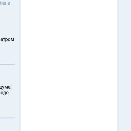
йна в
ветром
думе,
анде