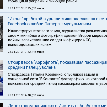
торчащими ребрами и гниющей раной.
28.01.2013 17:25
// В мире
"Икона" арабской журналистики рассказала в сет
Facebook o любви Гитлера к мусульманам
Иллюстрируя этот заголовок, журналистка разместила
своем миниблоге фотографии времен Второй мирово
войны, запечатлевшие солдат и офицеров СС,
исповедовавших ислам.
28.01.2013 17:22
// В мире
Стюардесса "Аэрофлота", показавшая пассажир
средний палец, уволена
Стюардесса Татьяна Козленко, опубликовавшая в
социальной сети "ВКонтакте" фотографию, на которой 
показывает средний палец пассажирам самолета, увол
28.01.2013 16:40
// В мире
Директором парижского Института Арабского ми