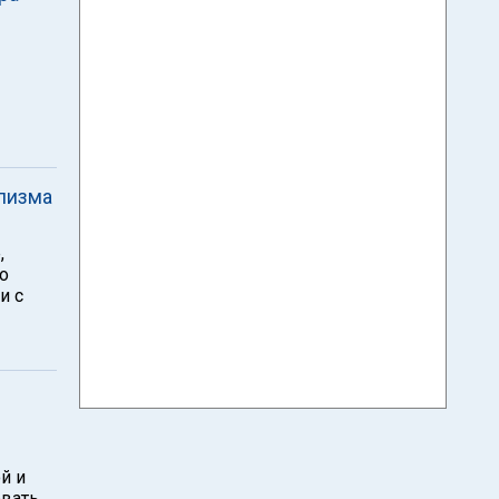
лизма
,
о
и с
й и
овать