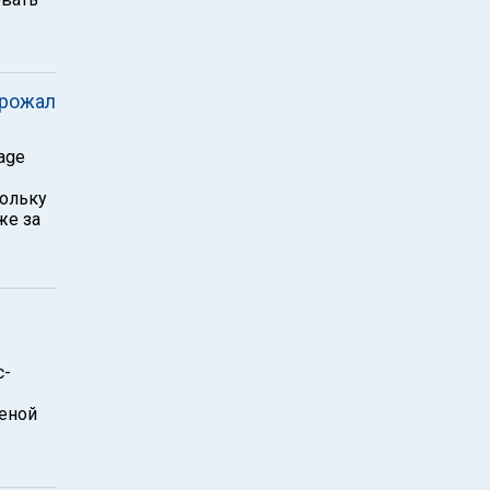
грожал
age
кольку
же за
с-
еной