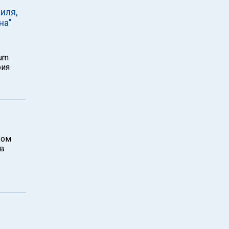
иля,
на"
ium
рия
вом
 в