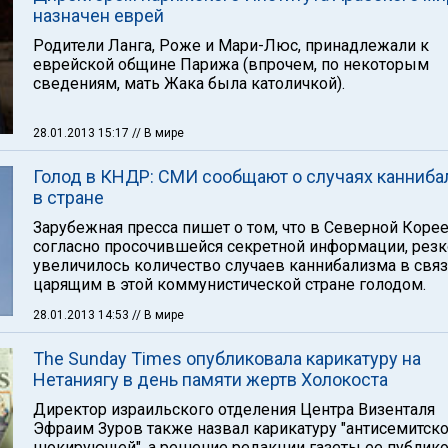
назначен еврей
Родители Ланга, Роже и Мари-Люс, принадлежали к
еврейской общине Парижа (впрочем, по некоторым
сведениям, мать Жака была католичкой).
28.01.2013 15:17
// В мире
Голод в КНДР: СМИ сообщают о случаях канниба
в стране
Зарубежная пресса пишет о том, что в Северной Корее
согласно просочившейся секретной информации, резк
увеличилось количество случаев каннибализма в связ
царящим в этой коммунистической стране голодом.
28.01.2013 14:53
// В мире
The Sunday Times опубликовала карикатуру на
Нетаниягу в день памяти жертв Холокоста
Директор израильского отделения Центра Визенталя
Эфраим Зуров также назвал карикатуру "антисемитско
шокирующей", а решение редакции газеты ее публик