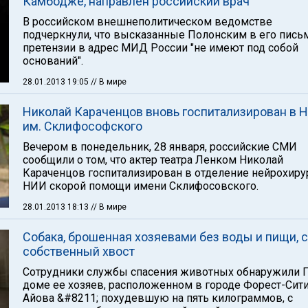
Камбодже, направлен российский врач
В российском внешнеполитическом ведомстве
подчеркнули, что высказанные Полонским в его пись
претензии в адрес МИД России "не имеют под собой
оснований".
28.01.2013 19:05
// В мире
Николай Караченцов вновь госпитализирован в 
им. Склифософского
Вечером в понедельник, 28 января, российские СМИ
сообщили о том, что актер театра Ленком Николай
Караченцов госпитализирован в отделение нейрохиру
НИИ скорой помощи имени Склифосовского.
28.01.2013 18:13
// В мире
Собака, брошенная хозяевами без воды и пищи, 
собственный хвост
Сотрудники службы спасения животных обнаружили Г
доме ее хозяев, расположенном в городе Форест-Сити
Айова &#8211; похудевшую на пять килограммов, с