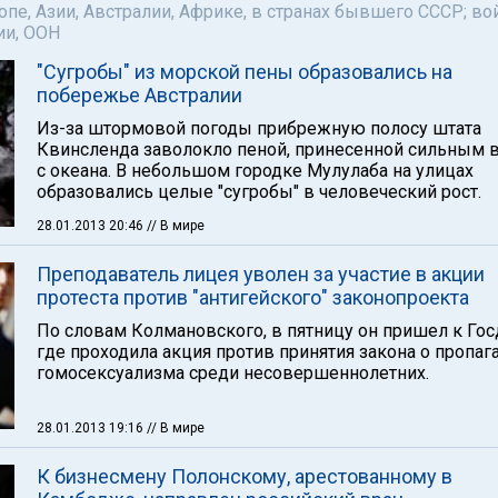
пе, Азии, Австралии, Африке, в странах бывшего СССР; во
ии, ООН
"Сугробы" из морской пены образовались на
побережье Австралии
Из-за штормовой погоды прибрежную полосу штата
Квинсленда заволокло пеной, принесенной сильным 
с океана. В небольшом городке Мулулаба на улицах
образовались целые "сугробы" в человеческий рост.
28.01.2013 20:46
// В мире
Преподаватель лицея уволен за участие в акции
протеста против "антигейского" законопроекта
По словам Колмановского, в пятницу он пришел к Гос
где проходила акция против принятия закона о пропаг
гомосексуализма среди несовершеннолетних.
28.01.2013 19:16
// В мире
К бизнесмену Полонскому, арестованному в