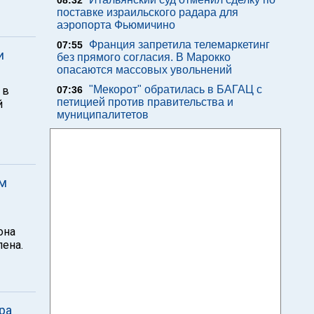
08:32
поставке израильского радара для
аэропорта Фьюмичино
Франция запретила телемаркетинг
07:55
и
без прямого согласия. В Марокко
опасаются массовых увольнений
"Мекорот" обратилась в БАГАЦ с
 в
07:36
петицией против правительства и
й
муниципалитетов
ам
она
ена.
ра