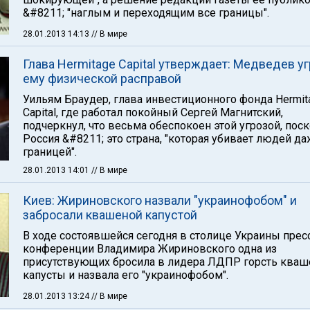
&#8211; "наглым и переходящим все границы".
28.01.2013 14:13
// В мире
Глава Hermitage Capital утверждает: Медведев у
ему физической расправой
Уильям Браудер, глава инвестиционного фонда Hermit
Capital, где работал покойный Сергей Магнитский,
подчеркнул, что весьма обеспокоен этой угрозой, пос
Россия &#8211; это страна, "которая убивает людей да
границей".
28.01.2013 14:01
// В мире
Киев: Жириновского назвали "украинофобом" и
забросали квашеной капустой
В ходе состоявшейся сегодня в столице Украины прес
конференции Владимира Жириновского одна из
присутствующих бросила в лидера ЛДПР горсть кваш
капусты и назвала его "украинофобом".
28.01.2013 13:24
// В мире