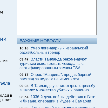
ме
НИИ
ВАЖНЫЕ НОВОСТИ
Умер легендарный израильский
10:16
баскетбольный тренер
Власти Таиланда рекомендуют
09:47
ргии
туристам использовать чемоданы с
сертифицированным замком TSA
Опрос "Mаарива": предвыборный
09:17
расклад за неделю не изменился
съела
В Таиланде ученик открыл стрельбу
09:03
в школе: множество убитых и раненых
олди в
1036-й день войны: действия в Газе
08:54
, штат
и Ливане, операции в Иудее и Самарии
Итальянский суд отменил сделку по