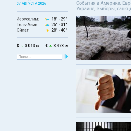
События в Америке, Евро
07 АВГУСТА 2026
Украине, выборы, санкц
Иерусалим:
18° -
29°
Тель-Авив:
25° -
31°
Эйлат:
28° -
40°
$
3.013 ₪
€
3.478 ₪