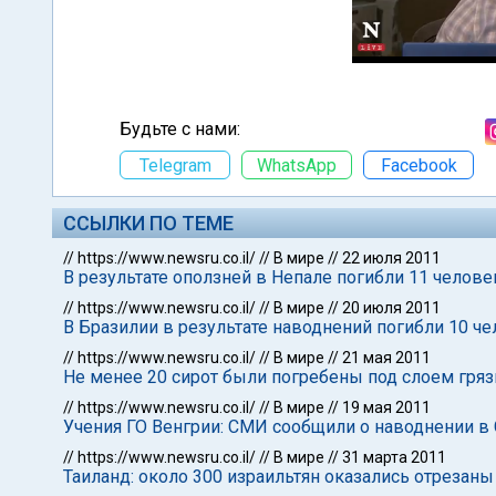
Будьте с нами:
Telegram
WhatsApp
Facebook
ССЫЛКИ ПО ТЕМЕ
//
https://www.newsru.co.il/
//
В мире
//
22 июля 2011
В результате оползней в Непале погибли 11 человек
//
https://www.newsru.co.il/
//
В мире
//
20 июля 2011
В Бразилии в результате наводнений погибли 10 ч
//
https://www.newsru.co.il/
//
В мире
//
21 мая 2011
Не менее 20 сирот были погребены под слоем грязи
//
https://www.newsru.co.il/
//
В мире
//
19 мая 2011
Учения ГО Венгрии: СМИ сообщили о наводнении в
//
https://www.newsru.co.il/
//
В мире
//
31 марта 2011
Таиланд: около 300 израильтян оказались отрезан