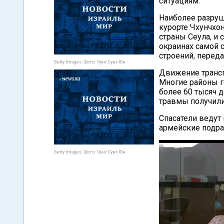
ситуациям.
Наиболее разруш
курорте Чхунчхо
страны Сеула, и
окраинах самой 
строений, перед
Getty Images. Фото: Чунг Сунг-Юн
Движение трансп
Многие районы г
более 60 тысяч д
травмы получили
Спасатели ведут
армейские подра
Getty Images. Фото: Чунг Сунг-Юн