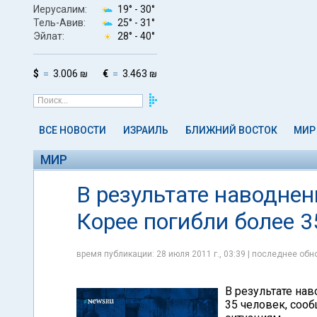
Иерусалим:
19° -
30°
Тель-Авив:
25° -
31°
Эйлат:
28° -
40°
$
3.006 ₪
€
3.463 ₪
ВСЕ НОВОСТИ
ИЗРАИЛЬ
БЛИЖНИЙ ВОСТОК
МИР
МИР
В результате наводне
Корее погибли более 3
время публикации: 28 июля 2011 г., 03:39 | последнее обно
В результате на
35 человек, соо