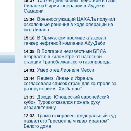
1037-й день войны: действия в Газе,
15:37
Ливане и Сирии, операции в Иудее и
Самарии
Военнослужащий ЦАХАЛа получил
15:34
осколочные ранения в ходе операции на
юге Ливана
В Ормузском проливе атакован
15:18
танкер нефтяной компании Абу-Даби
В Болгарии неизвестный БПЛА
14:38
взорвался в километре от насосной
станции Трансбалканского газопровода
Умер отец Лионеля Месси
14:01
Reuters: Ливан и Израиль
13:44
согласовали список стран для контроля за
разоружением "Хизбаллы"
Дзюдо. Юношеский европейский
13:33
кубок. Турок отказался пожать руку
израильтянину
Трамп оскорблен: федеральный суд
12:33
назвал его "временным квартирантом"
Белого дома