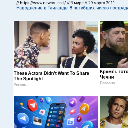
//
https://www.newsru.co.il/
//
В мире
//
29 марта 2011
Наводнение в Таиланде: 8 погибших, число постр
Кремль гот
These Actors Didn't Want To Share
Чечни
The Spotlight
Реклама
Реклама