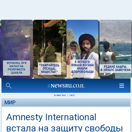
ИСПАНЕЦ ЗРЯ
НАПАЛ НА
РЕЗЕРВИСТА
ЦАХАЛА
28 МАЯ 2006
|
18:52
МИР
Amnesty International
встала на защиту свободы