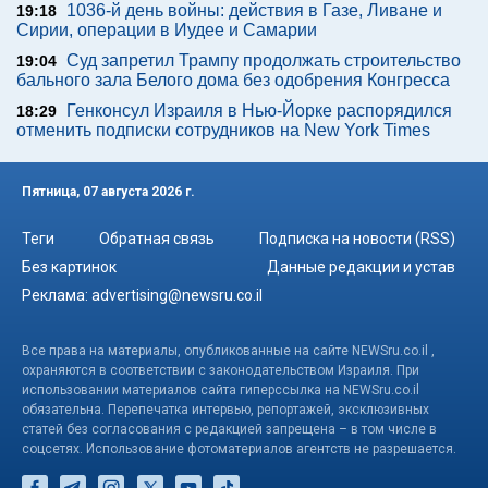
1036-й день войны: действия в Газе, Ливане и
19:18
Сирии, операции в Иудее и Самарии
Суд запретил Трампу продолжать строительство
19:04
бального зала Белого дома без одобрения Конгресса
Генконсул Израиля в Нью-Йорке распорядился
18:29
отменить подписки сотрудников на New York Times
Пятница, 07 августа 2026 г.
Теги
Обратная связь
Подписка на новости (RSS)
Без картинок
Данные редакции и устав
Реклама:
advertising@newsru.co.il
Все права на материалы, опубликованные на сайте NEWSru.co.il ,
охраняются в соответствии с законодательством Израиля. При
использовании материалов сайта гиперссылка на NEWSru.co.il
обязательна. Перепечатка интервью, репортажей, эксклюзивных
статей без согласования с редакцией запрещена – в том числе в
соцсетях. Использование фотоматериалов агентств не разрешается.