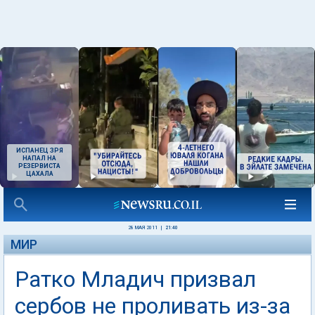
ИСПАНЕЦ ЗРЯ
НАПАЛ НА
РЕЗЕРВИСТА
ЦАХАЛА
28 МАЯ 2011
|
21:40
МИР
Ратко Младич призвал
сербов не проливать из-за