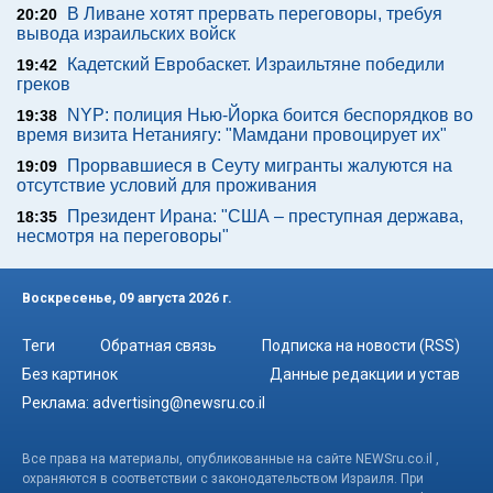
В Ливане хотят прервать переговоры, требуя
20:20
вывода израильских войск
Кадетский Евробаскет. Израильтяне победили
19:42
греков
NYP: полиция Нью-Йорка боится беспорядков во
19:38
время визита Нетаниягу: "Мамдани провоцирует их"
Прорвавшиеся в Сеуту мигранты жалуются на
19:09
отсутствие условий для проживания
Президент Ирана: "США – преступная держава,
18:35
несмотря на переговоры"
Воскресенье, 09 августа 2026 г.
Теги
Обратная связь
Подписка на новости (RSS)
Без картинок
Данные редакции и устав
Реклама:
advertising@newsru.co.il
Все права на материалы, опубликованные на сайте NEWSru.co.il ,
охраняются в соответствии с законодательством Израиля. При