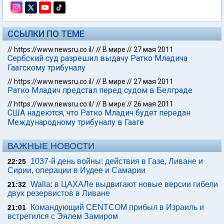
ССЫЛКИ ПО ТЕМЕ
//
https://www.newsru.co.il/
//
В мире
//
27 мая 2011
Сербский суд разрешил выдачу Ратко Младича
Гаагскому трибуналу
//
https://www.newsru.co.il/
//
В мире
//
27 мая 2011
Ратко Младич предстал перед судом в Белграде
//
https://www.newsru.co.il/
//
В мире
//
26 мая 2011
США надеются, что Ратко Младич будет передан
Международному трибуналу в Гааге
ВАЖНЫЕ НОВОСТИ
1037-й день войны: действия в Газе, Ливане и
22:25
Сирии, операции в Иудее и Самарии
Walla: в ЦАХАЛе выдвигают новые версии гибели
21:32
двух резервистов в Ливане
Командующий CENTCOM прибыл в Израиль и
21:01
встретился с Эялем Замиром