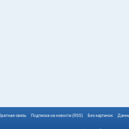
братная связь
Подписка на новости (RSS)
Без картинок
Данны