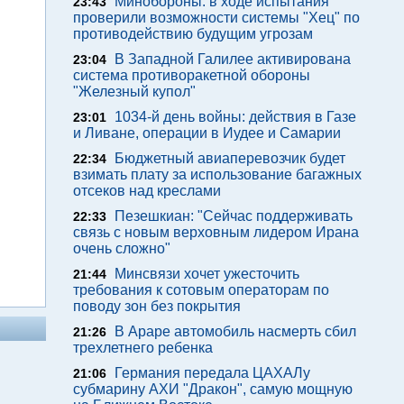
Минобороны: в ходе испытания
23:43
проверили возможности системы "Хец" по
противодействию будущим угрозам
В Западной Галилее активирована
23:04
система противоракетной обороны
"Железный купол"
1034-й день войны: действия в Газе
23:01
и Ливане, операции в Иудее и Самарии
Бюджетный авиаперевозчик будет
22:34
взимать плату за использование багажных
отсеков над креслами
Пезешкиан: "Сейчас поддерживать
22:33
связь с новым верховным лидером Ирана
очень сложно"
Минсвязи хочет ужесточить
21:44
требования к сотовым операторам по
поводу зон без покрытия
В Араре автомобиль насмерть сбил
21:26
трехлетнего ребенка
Германия передала ЦАХАЛу
21:06
субмарину АХИ "Дракон", самую мощную