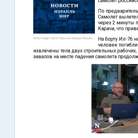
самолет российс
По предваритель
Самолет вылетел 
через 2 минуты 
Карачи, что прив
На борту Ил-76 н
Getty Images. Фото: Кришна Мурари Кишан
человек погибли 
извлечены тела двух строительных рабочих,
завалов на месте падения самолета продолж