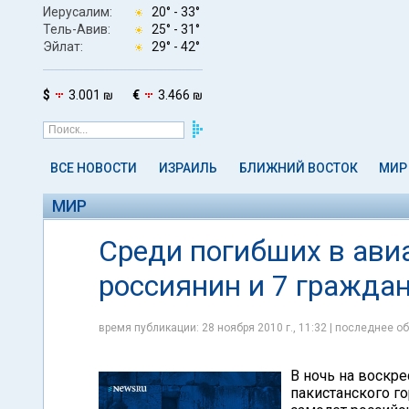
Иерусалим:
20° -
33°
Тель-Авив:
25° -
31°
Эйлат:
29° -
42°
$
3.001 ₪
€
3.466 ₪
ВСЕ НОВОСТИ
ИЗРАИЛЬ
БЛИЖНИЙ ВОСТОК
МИР
МИР
Среди погибших в ави
россиянин и 7 гражда
время публикации: 28 ноября 2010 г., 11:32 | последнее об
В ночь на воскре
пакистанского г