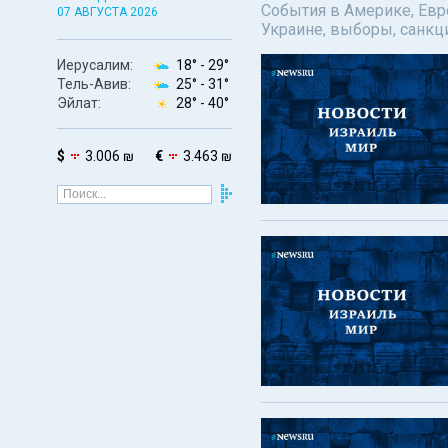
События в Америке, Евро
07 АВГУСТА 2026
Украине, выборы, санкц
Иерусалим:
18° -
29°
Тель-Авив:
25° -
31°
Эйлат:
28° -
40°
$
3.006 ₪
€
3.463 ₪