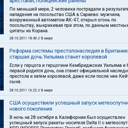
арестован, полицейские ранены
По меньшей мере, 2 человека пострадали в результат
нападения на посольство США в Сараево: мужчина,
вооруженный автоматом АК-47, открыл огонь по
посольству, выкрикивая при этом, по данным местны
цитаты из Корана.
28.10.2011 18:40
// В мире
Реформа системы престолонаследия в Британии
старшая дочь Уильяма станет королевой
Если у герцога и герцогини Кембриджских Уильяма и 
первой родится дочь, она станет официальной наслед
престола и затем королевой, даже если после нее Кей
сына.
28.10.2011 16:22
// В мире
США осуществили успешный запуск метеоспутн
нового поколения
В ночь на 28 октября в Калифорнии был осуществлен
успешный запуск ракеты-носителя Delta II с метеоспу