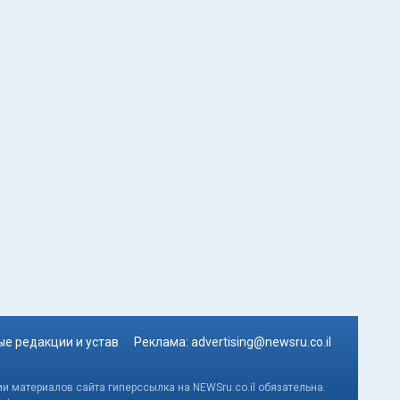
е редакции и устав
Реклама:
advertising@newsru.co.il
и материалов сайта гиперссылка на NEWSru.co.il обязательна.