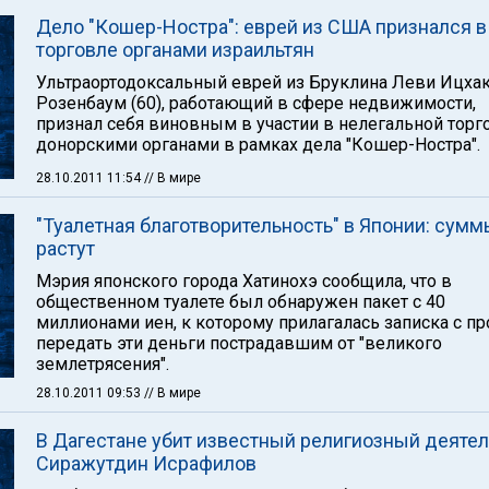
Дело "Кошер-Ностра": еврей из США признался в
торговле органами израильтян
Ультраортодоксальный еврей из Бруклина Леви Ицха
Розенбаум (60), работающий в сфере недвижимости,
признал себя виновным в участии в нелегальной торг
донорскими органами в рамках дела "Кошер-Ностра".
28.10.2011 11:54
// В мире
"Туалетная благотворительность" в Японии: сумм
растут
Мэрия японского города Хатинохэ сообщила, что в
общественном туалете был обнаружен пакет с 40
миллионами иен, к которому прилагалась записка с п
передать эти деньги пострадавшим от "великого
землетрясения".
28.10.2011 09:53
// В мире
В Дагестане убит известный религиозный деятел
Сиражутдин Исрафилов