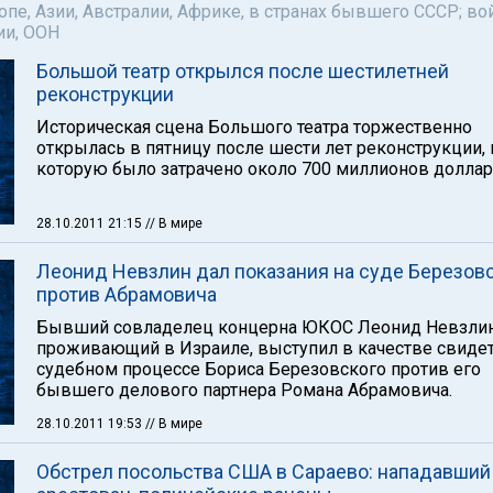
пе, Азии, Австралии, Африке, в странах бывшего СССР; во
ии, ООН
Большой театр открылся после шестилетней
реконструкции
Историческая сцена Большого театра торжественно
открылась в пятницу после шести лет реконструкции, 
которую было затрачено около 700 миллионов доллар
28.10.2011 21:15
// В мире
Леонид Невзлин дал показания на суде Березов
против Абрамовича
Бывший совладелец концерна ЮКОС Леонид Невзлин
проживающий в Израиле, выступил в качестве свидет
судебном процессе Бориса Березовского против его
бывшего делового партнера Романа Абрамовича.
28.10.2011 19:53
// В мире
Обстрел посольства США в Сараево: нападавший