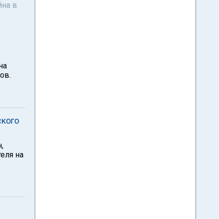
йна в
на
ов.
ского
,
еля на