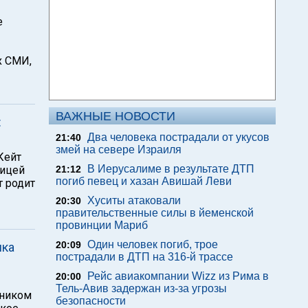
е
х СМИ,
ВАЖНЫЕ НОВОСТИ
:
Два человека пострадали от укусов
21:40
змей на севере Израиля
Кейт
В Иерусалиме в результате ДТП
ницей
21:12
погиб певец и хазан Авишай Леви
т родит
Хуситы атаковали
20:30
правительственные силы в йеменской
провинции Мариб
Один человек погиб, трое
20:09
ика
пострадали в ДТП на 316-й трассе
Рейс авиакомпании Wizz из Рима в
20:00
Тель-Авив задержан из-за угрозы
тником
безопасности