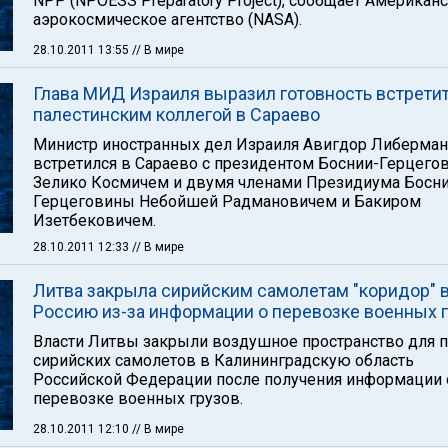
NPP (NPOESS Preparatory Project), сообщает Американ
аэрокосмическое агентство (NASA).
28.10.2011 13:55
// В мире
Глава МИД Израиля выразил готовность встретит
палестинским коллегой в Сараево
Министр иностранных дел Израиля Авигдор Либерман
встретился в Сараево с президентом Боснии-Герцего
Зелико Космичем и двумя членами Президиума Босни
Герцеговины Небойшей Радмановичем и Бакиром
Изетбековичем.
28.10.2011 12:33
// В мире
Литва закрыла сирийским самолетам "коридор" 
Россию из-за информации о перевозке военных 
Власти Литвы закрыли воздушное пространство для 
сирийских самолетов в Калининградскую область
Российской Федерации после получения информации 
перевозке военных грузов.
28.10.2011 12:10
// В мире