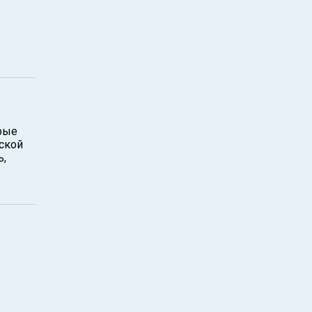
орые
ской
ь,