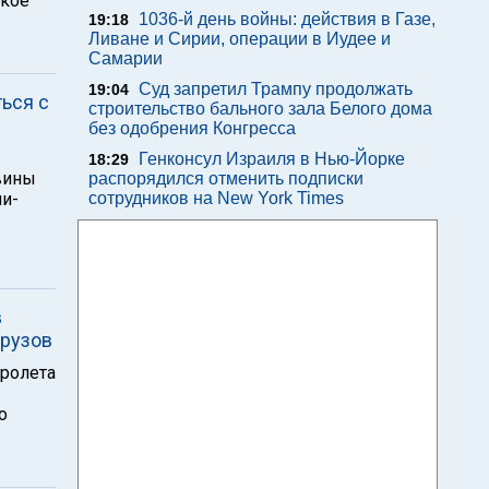
ское
1036-й день войны: действия в Газе,
19:18
Ливане и Сирии, операции в Иудее и
Самарии
Суд запретил Трампу продолжать
19:04
ься с
строительство бального зала Белого дома
без одобрения Конгресса
Генконсул Израиля в Нью-Йорке
18:29
вины
распорядился отменить подписки
и-
сотрудников на New York Times
в
грузов
пролета
о