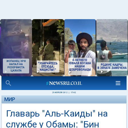
ИСПАНЕЦ ЗРЯ
НАПАЛ НА
РЕЗЕРВИСТА
ЦАХАЛА
29 АПРЕЛЯ 2012
|
17:42
МИР
Главарь "Аль-Каиды" на
службе у Обамы: "Бин