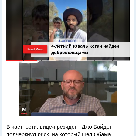
4-летний Юваль Коган найден
Read More
добровольцами
В частности, вице-президент Джо Байден
подчеркнул риск, на который шел Обама,