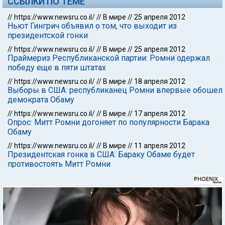
ССЫЛКИ ПО ТЕМЕ
//
https://www.newsru.co.il/
//
В мире
//
25 апреля 2012
Ньют Гингрич объявил о том, что выходит из
президентской гонки
//
https://www.newsru.co.il/
//
В мире
//
25 апреля 2012
Праймериз Республиканской партии: Ромни одержал
победу еще в пяти штатах
//
https://www.newsru.co.il/
//
В мире
//
18 апреля 2012
Выборы в США: республиканец Ромни впервые обошел
демократа Обаму
//
https://www.newsru.co.il/
//
В мире
//
17 апреля 2012
Опрос: Митт Ромни догоняет по популярности Барака
Обаму
//
https://www.newsru.co.il/
//
В мире
//
11 апреля 2012
Президентская гонка в США: Бараку Обаме будет
противостоять Митт Ромни