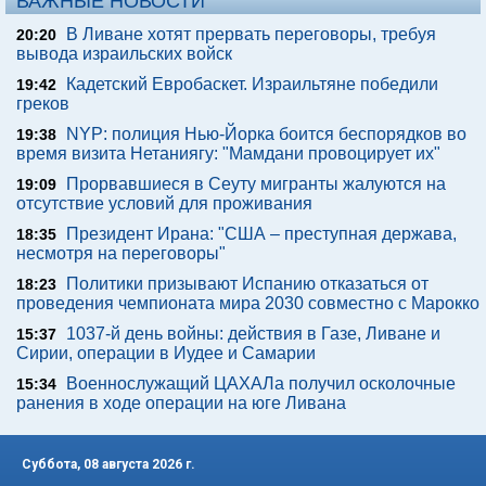
ВАЖНЫЕ НОВОСТИ
В Ливане хотят прервать переговоры, требуя
20:20
вывода израильских войск
Кадетский Евробаскет. Израильтяне победили
19:42
греков
NYP: полиция Нью-Йорка боится беспорядков во
19:38
время визита Нетаниягу: "Мамдани провоцирует их"
Прорвавшиеся в Сеуту мигранты жалуются на
19:09
отсутствие условий для проживания
Президент Ирана: "США – преступная держава,
18:35
несмотря на переговоры"
Политики призывают Испанию отказаться от
18:23
проведения чемпионата мира 2030 совместно с Марокко
1037-й день войны: действия в Газе, Ливане и
15:37
Сирии, операции в Иудее и Самарии
Военнослужащий ЦАХАЛа получил осколочные
15:34
ранения в ходе операции на юге Ливана
Суббота, 08 августа 2026 г.