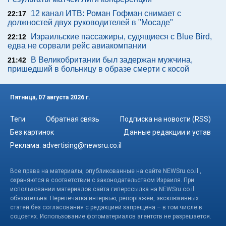
12 канал ИТВ: Роман Гофман снимает с
22:17
должностей двух руководителей в "Мосаде"
Израильские пассажиры, судящиеся с Blue Bird,
22:12
едва не сорвали рейс авиакомпании
В Великобритании был задержан мужчина,
21:42
пришедший в больницу в образе смерти с косой
Пятница, 07 августа 2026 г.
Теги
Обратная связь
Подписка на новости (RSS)
Без картинок
Данные редакции и устав
Реклама:
advertising@newsru.co.il
Все права на материалы, опубликованные на сайте NEWSru.co.il ,
охраняются в соответствии с законодательством Израиля. При
использовании материалов сайта гиперссылка на NEWSru.co.il
обязательна. Перепечатка интервью, репортажей, эксклюзивных
статей без согласования с редакцией запрещена – в том числе в
соцсетях. Использование фотоматериалов агентств не разрешается.