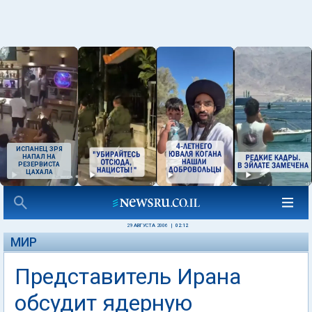
ИСПАНЕЦ ЗРЯ
НАПАЛ НА
РЕЗЕРВИСТА
ЦАХАЛА
29 АВГУСТА 2006
|
02:12
МИР
Представитель Ирана
обсудит ядерную