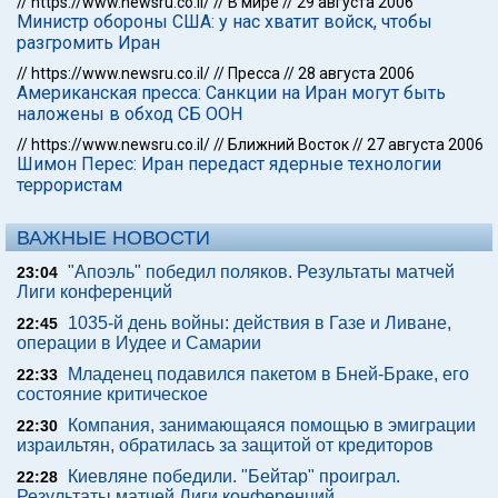
//
https://www.newsru.co.il/
//
В мире
//
29 августа 2006
Министр обороны США: у нас хватит войск, чтобы
разгромить Иран
//
https://www.newsru.co.il/
//
Пресса
//
28 августа 2006
Американская пресса: Санкции на Иран могут быть
наложены в обход СБ ООН
//
https://www.newsru.co.il/
//
Ближний Восток
//
27 августа 2006
Шимон Перес: Иран передаст ядерные технологии
террористам
ВАЖНЫЕ НОВОСТИ
"Апоэль" победил поляков. Результаты матчей
23:04
Лиги конференций
1035-й день войны: действия в Газе и Ливане,
22:45
операции в Иудее и Самарии
Младенец подавился пакетом в Бней-Браке, его
22:33
состояние критическое
Компания, занимающаяся помощью в эмиграции
22:30
израильтян, обратилась за защитой от кредиторов
Киевляне победили. "Бейтар" проиграл.
22:28
Результаты матчей Лиги конференций