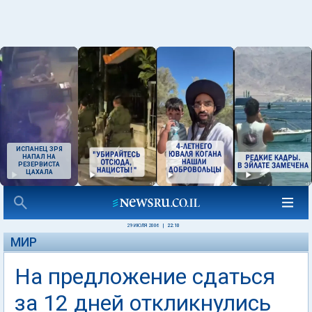
ИСПАНЕЦ ЗРЯ
НАПАЛ НА
РЕЗЕРВИСТА
ЦАХАЛА
29 ИЮЛЯ 2006
|
22:10
МИР
На предложение сдаться
за 12 дней откликнулись