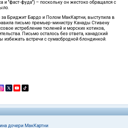
а и "фаст-фуда") – поскольку он жестоко обращался с
ыло.
м за Бриджит Бардо и Полом МакКартни, выступила в
правила письмо премьер-министру Канады Стивену
ссовое истребление тюленей и морских котиков,
тельства. Письмо осталось без ответа, канадский
бы избежать встречи с сумасбродной блондинкой.
ина дочери МакКартни