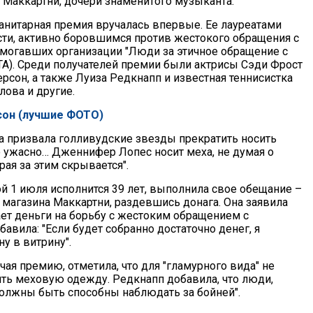
 Маккартни, дочери знаменитого музыканта.
анитарная премия вручалась впервые. Ее лауреатами
сти, активно боровшимся против жестокого обращения с
могавших организации "Люди за этичное обращение с
А). Среди получателей премии были актрисы Сэди Фрост
рсон, а также Луиза Редкнапп и известная теннисистка
лова и другие.
сон (лучшие ФОТО)
на призвала голливудские звезды прекратить носить
то ужасно… Дженнифер Лопес носит меха, не думая о
рая за этим скрывается".
ой 1 июля исполнится 39 лет, выполнила свое обещание –
 магазина Маккартни, раздевшись донага. Она заявила
ает деньги на борьбу с жестоким обращением с
авила: "Если будет собранно достаточно денег, я
ну в витрину".
чая премию, отметила, что для "гламурного вида" не
ить меховую одежду. Редкнапп добавила, что люди,
должны быть способны наблюдать за бойней".