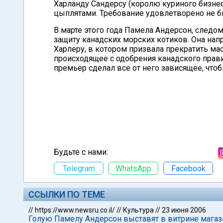
Харланду Сандерсу (королю куриного бизнес
цыплятами. Требование удовлетворено не б
В марте этого года Памела Андерсон, следо
защиту канадских морских котиков. Она на
Харперу, в котором призвала прекратить ма
происходящее с одобрения канадского прави
премьер сделал все от него зависящее, что
Будьте с нами:
Telegram
WhatsApp
Facebook
ССЫЛКИ ПО ТЕМЕ
//
https://www.newsru.co.il/
//
Культура
//
23 июня 2006
Голую Памелу Андерсон выставят в витрине магаз