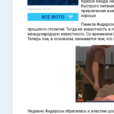
Крисси Хинди, н
быстрого питани
www.romanorum.net
привлечения вни
хороши.
ВСЕ ФОТО
Памела Андерсон
прошлого столетия. Тогда ее известность и
международную известность. Со временем П
Теперь она, в основном, занимается тем, чт
Недавно Андерсон обратилась к властям шта