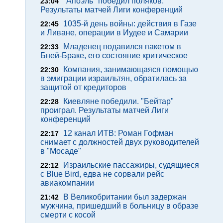
"Апоэль" победил поляков.
23:04
Результаты матчей Лиги конференций
1035-й день войны: действия в Газе
22:45
и Ливане, операции в Иудее и Самарии
Младенец подавился пакетом в
22:33
Бней-Браке, его состояние критическое
Компания, занимающаяся помощью
22:30
в эмиграции израильтян, обратилась за
защитой от кредиторов
Киевляне победили. "Бейтар"
22:28
проиграл. Результаты матчей Лиги
конференций
12 канал ИТВ: Роман Гофман
22:17
снимает с должностей двух руководителей
в "Мосаде"
Израильские пассажиры, судящиеся
22:12
с Blue Bird, едва не сорвали рейс
авиакомпании
В Великобритании был задержан
21:42
мужчина, пришедший в больницу в образе
смерти с косой