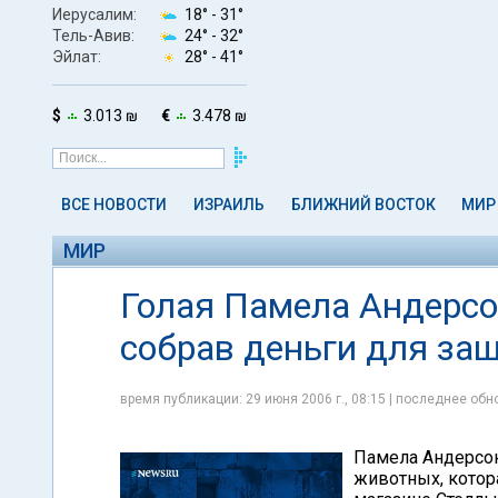
Иерусалим:
18° -
31°
Тель-Авив:
24° -
32°
Эйлат:
28° -
41°
$
3.013 ₪
€
3.478 ₪
ВСЕ НОВОСТИ
ИЗРАИЛЬ
БЛИЖНИЙ ВОСТОК
МИР
МИР
Голая Памела Андерсон
собрав деньги для з
время публикации: 29 июня 2006 г., 08:15 | последнее обно
Памела Андерсон
животных, котора