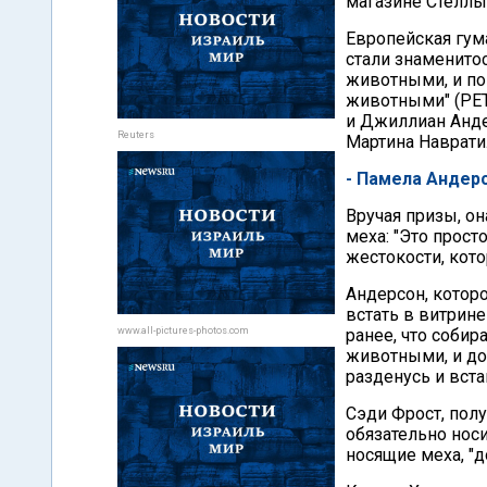
магазине Стеллы
Европейская гум
стали знаменито
животными, и по
животными" (РЕТ
и Джиллиан Анде
Reuters
Мартина Наврати
- Памела Андер
Вручая призы, о
меха: "Это прос
жестокости, кото
Андерсон, котор
встать в витрине
www.all-pictures-photos.com
ранее, что собир
животными, и доб
разденусь и вста
Сэди Фрост, полу
обязательно нос
носящие меха, "