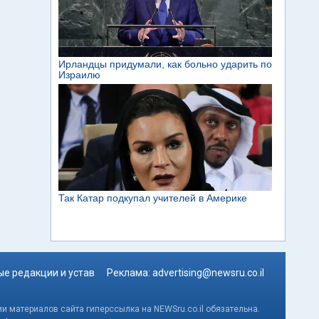
е редакции и устав
Реклама:
advertising@newsru.co.il
и материалов сайта гиперссылка на NEWSru.co.il обязательна.