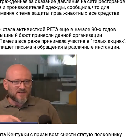
агражденная за оказание давления на сети ресторанов
я и производителей одежды, сообщила, что для
мания к теме защиты прав животных все средства
 стала активисткой PETA еще в начале 90-х годов
 пышный бюст принесли данной организации
амела все реже принимала участие в "голых акциях".
о пишет письма и обращения в различные инстанции.
та Кентукки с призывом: снести статую полковнику