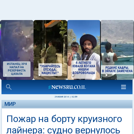
ИСПАНЕЦ ЗРЯ
НАПАЛ НА
РЕЗЕРВИСТА
ЦАХАЛА
29 ИЮНЯ 2014
|
02:59
МИР
Пожар на борту круизного
лайнера: судно вернулось