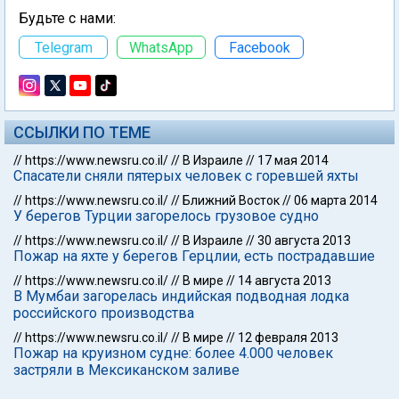
Будьте с нами:
Telegram
WhatsApp
Facebook
ССЫЛКИ ПО ТЕМЕ
//
https://www.newsru.co.il/
//
В Израиле
//
17 мая 2014
Спасатели сняли пятерых человек с горевшей яхты
//
https://www.newsru.co.il/
//
Ближний Восток
//
06 марта 2014
У берегов Турции загорелось грузовое судно
//
https://www.newsru.co.il/
//
В Израиле
//
30 августа 2013
Пожар на яхте у берегов Герцлии, есть пострадавшие
//
https://www.newsru.co.il/
//
В мире
//
14 августа 2013
В Мумбаи загорелась индийская подводная лодка
российского производства
//
https://www.newsru.co.il/
//
В мире
//
12 февраля 2013
Пожар на круизном судне: более 4.000 человек
застряли в Мексиканском заливе