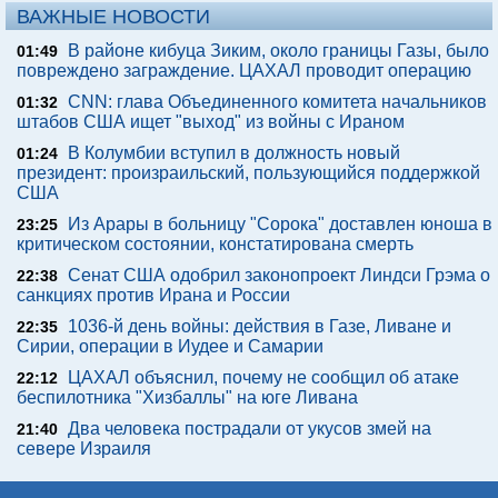
ВАЖНЫЕ НОВОСТИ
В районе кибуца Зиким, около границы Газы, было
01:49
повреждено заграждение. ЦАХАЛ проводит операцию
CNN: глава Объединенного комитета начальников
01:32
штабов США ищет "выход" из войны с Ираном
В Колумбии вступил в должность новый
01:24
президент: произраильский, пользующийся поддержкой
США
Из Арары в больницу "Сорока" доставлен юноша в
23:25
критическом состоянии, констатирована смерть
Сенат США одобрил законопроект Линдси Грэма о
22:38
санкциях против Ирана и России
1036-й день войны: действия в Газе, Ливане и
22:35
Сирии, операции в Иудее и Самарии
ЦАХАЛ объяснил, почему не сообщил об атаке
22:12
беспилотника "Хизбаллы" на юге Ливана
Два человека пострадали от укусов змей на
21:40
севере Израиля