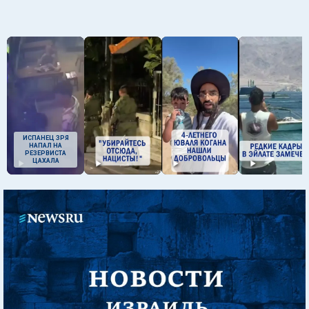
ИСПАНЕЦ ЗРЯ
НАПАЛ НА
РЕЗЕРВИСТА
ЦАХАЛА