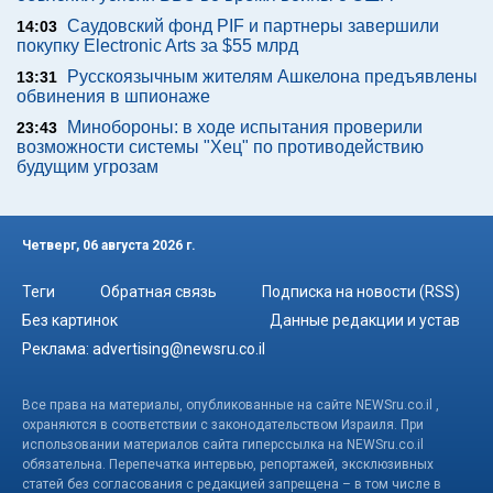
Саудовский фонд PIF и партнеры завершили
14:03
покупку Electronic Arts за $55 млрд
Русскоязычным жителям Ашкелона предъявлены
13:31
обвинения в шпионаже
Минобороны: в ходе испытания проверили
23:43
возможности системы "Хец" по противодействию
будущим угрозам
Четверг, 06 августа 2026 г.
Теги
Обратная связь
Подписка на новости (RSS)
Без картинок
Данные редакции и устав
Реклама:
advertising@newsru.co.il
Все права на материалы, опубликованные на сайте NEWSru.co.il ,
охраняются в соответствии с законодательством Израиля. При
использовании материалов сайта гиперссылка на NEWSru.co.il
обязательна. Перепечатка интервью, репортажей, эксклюзивных
статей без согласования с редакцией запрещена – в том числе в