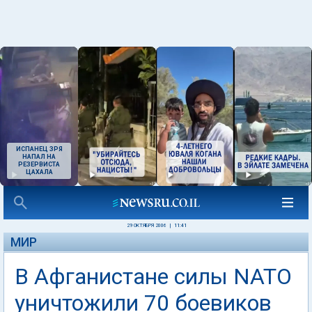
ИСПАНЕЦ ЗРЯ
НАПАЛ НА
РЕЗЕРВИСТА
ЦАХАЛА
29 ОКТЯБРЯ 2006
|
11:41
МИР
В Афганистане силы NATO
уничтожили 70 боевиков