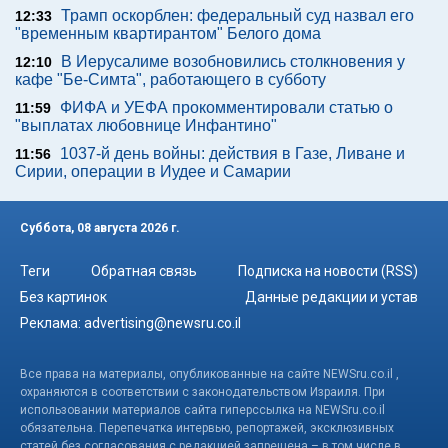
Трамп оскорблен: федеральный суд назвал его
12:33
"временным квартирантом" Белого дома
В Иерусалиме возобновились столкновения у
12:10
кафе "Бе-Симта", работающего в субботу
ФИФА и УЕФА прокомментировали статью о
11:59
"выплатах любовнице Инфантино"
1037-й день войны: действия в Газе, Ливане и
11:56
Сирии, операции в Иудее и Самарии
Суббота, 08 августа 2026 г.
Теги
Обратная связь
Подписка на новости (RSS)
Без картинок
Данные редакции и устав
Реклама:
advertising@newsru.co.il
Все права на материалы, опубликованные на сайте NEWSru.co.il ,
охраняются в соответствии с законодательством Израиля. При
использовании материалов сайта гиперссылка на NEWSru.co.il
обязательна. Перепечатка интервью, репортажей, эксклюзивных
статей без согласования с редакцией запрещена – в том числе в