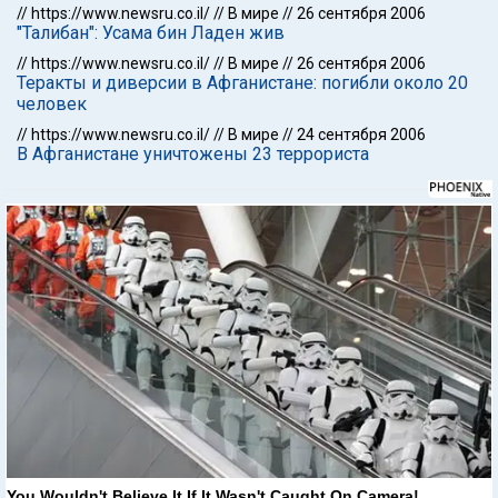
//
https://www.newsru.co.il/
//
В мире
//
26 сентября 2006
"Талибан": Усама бин Ладен жив
//
https://www.newsru.co.il/
//
В мире
//
26 сентября 2006
Теракты и диверсии в Афганистане: погибли около 20
человек
//
https://www.newsru.co.il/
//
В мире
//
24 сентября 2006
В Афганистане уничтожены 23 террориста
You Wouldn't Believe It If It Wasn't Caught On Camera!