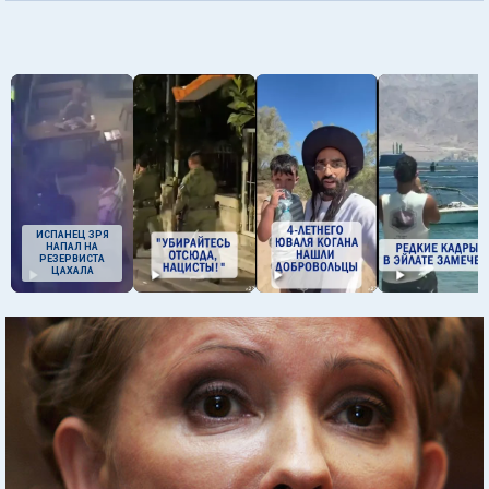
ИСПАНЕЦ ЗРЯ
НАПАЛ НА
РЕЗЕРВИСТА
ЦАХАЛА