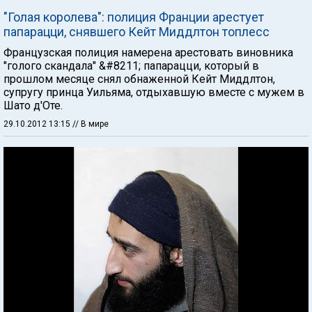
"Голая королева": полиция Франции арестует
папарацци, снявшего Кейт Миддлтон топлесс
Французская полиция намерена арестовать виновника
"голого скандала" &#8211; папарацци, который в
прошлом месяце снял обнаженной Кейт Миддлтон,
супругу принца Уильяма, отдыхавшую вместе с мужем в
Шато д'Оте.
29.10.2012 13:15
// В мире