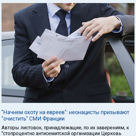
"Начнем охоту на евреев": неонацисты призывают
"очистить" СМИ Франции
Авторы листовок, принадлежащие, по их заверениям, к
"стопроцентно антисемитской организации Церковь