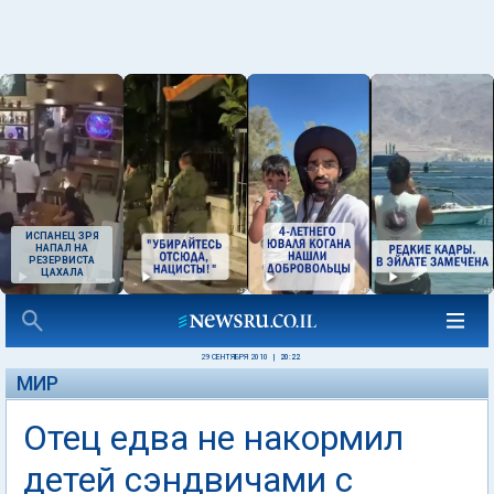
ИСПАНЕЦ ЗРЯ
НАПАЛ НА
РЕЗЕРВИСТА
ЦАХАЛА
29 СЕНТЯБРЯ 2010
|
20:22
МИР
Отец едва не накормил
детей сэндвичами с