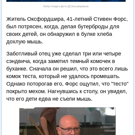
Getty Images, фото Д.Сильвермана
Житель Оксфордшира, 41-летний Стивен Форс,
был потрясен, когда, делая бутерброды для
своих детей, он обнаружил в булке хлеба
дохлую мышь.
Заботливый отец уже сделал три или четыре
сэндвича, когда заметил темный комочек в
буханке. Сначала он решил, что это всего лишь
комок теста, который не удалось промешать.
Однако поторогав его, Форс ощутил, что "тесто"
покрыто мехом. Нагнувшись к столу, он увидел,
что его дети едва не съели мышь.