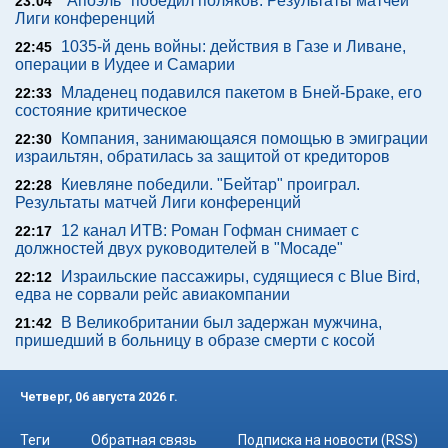
"Апоэль" победил поляков. Результаты матчей
23:04
Лиги конференций
1035-й день войны: действия в Газе и Ливане,
22:45
операции в Иудее и Самарии
Младенец подавился пакетом в Бней-Браке, его
22:33
состояние критическое
Компания, занимающаяся помощью в эмиграции
22:30
израильтян, обратилась за защитой от кредиторов
Киевляне победили. "Бейтар" проиграл.
22:28
Результаты матчей Лиги конференций
12 канал ИТВ: Роман Гофман снимает с
22:17
должностей двух руководителей в "Мосаде"
Израильские пассажиры, судящиеся с Blue Bird,
22:12
едва не сорвали рейс авиакомпании
В Великобритании был задержан мужчина,
21:42
пришедший в больницу в образе смерти с косой
Четверг, 06 августа 2026 г.
Теги
Обратная связь
Подписка на новости (RSS)