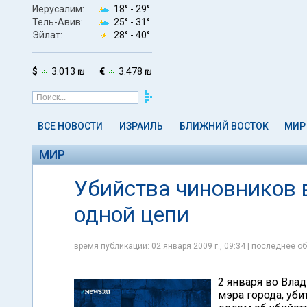
Иерусалим:
18° -
29°
Тель-Авив:
25° -
31°
Эйлат:
28° -
40°
$
3.013 ₪
€
3.478 ₪
ВСЕ НОВОСТИ
ИЗРАИЛЬ
БЛИЖНИЙ ВОСТОК
МИР
МИР
Убийства чиновников 
одной цепи
время публикации: 02 января 2009 г., 09:34 | последнее об
2 января во Вла
мэра города, уб