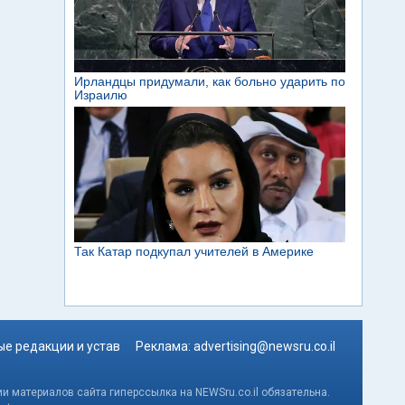
е редакции и устав
Реклама:
advertising@newsru.co.il
и материалов сайта гиперссылка на NEWSru.co.il обязательна.