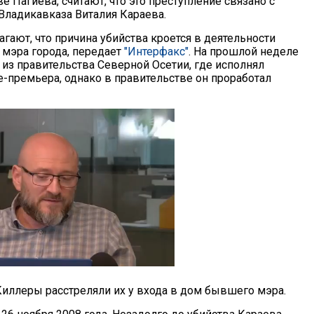
е Пагиева, считают, что это преступление связано с
Владикавказа Виталия Караева.
гают, что причина убийства кроется в деятельности
 мэра города, передает
"Интерфакс"
. На прошлой неделе
 из правительства Северной Осетии, где исполнял
е-премьера, однако в правительстве он проработал
Киллеры расстреляли их у входа в дом бывшего мэра.