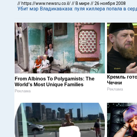
//
https://www.newsru.co.il/
//
В мире
//
26 ноября 2008
Убит мэр Владикавказа: пуля киллера попала в сер
Кремль гот
From Albinos To Polygamists: The
Чечни
World's Most Unique Families
Реклама
Реклама