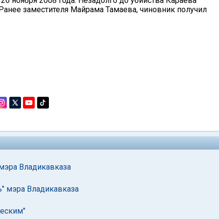
26 ноября 2008 года. Незадолго до убийства Караева
 Ранее заместителя Майрама Тамаева, чиновник получил
 мэра Владикавказа
ь" мэра Владикавказа
ческим"