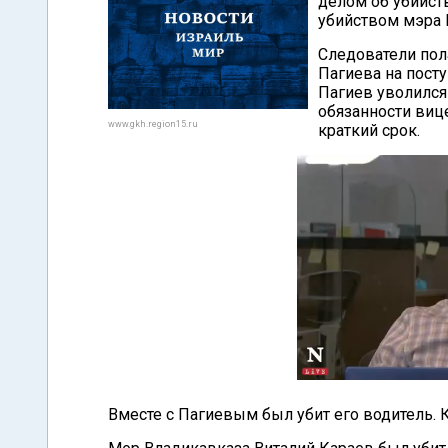
делом об убийств
убийством мэра 
Следователи пола
Пагиева на посту
Пагиев уволился
обязанности виц
www.gkh.region15.ru
краткий срок.
Вместе с Пагиевым был убит его водитель. 