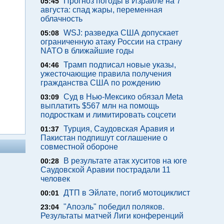
Прогноз погоды в Израиле на 7
05:45
августа: спад жары, переменная
облачность
WSJ: разведка США допускает
05:08
ограниченную атаку России на страну
NATO в ближайшие годы
Трамп подписал новые указы,
04:46
ужесточающие правила получения
гражданства США по рождению
Суд в Нью-Мексико обязал Meta
03:09
выплатить $567 млн на помощь
подросткам и лимитировать соцсети
Турция, Саудовская Аравия и
01:37
Пакистан подпишут соглашение о
совместной обороне
В результате атак хуситов на юге
00:28
Саудовской Аравии пострадали 11
человек
ДТП в Эйлате, погиб мотоциклист
00:01
"Апоэль" победил поляков.
23:04
Результаты матчей Лиги конференций