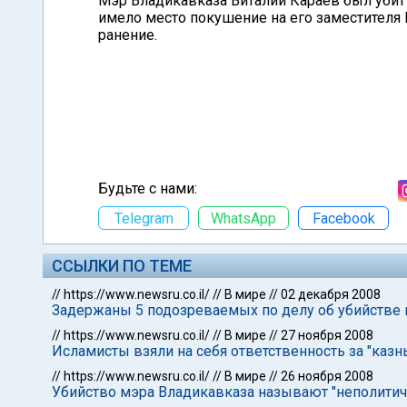
Мэр Владикавказа Виталий Караев был убит 
имело место покушение на его заместителя
ранение.
Будьте с нами:
Telegram
WhatsApp
Facebook
ССЫЛКИ ПО ТЕМЕ
//
https://www.newsru.co.il/
//
В мире
//
02 декабря 2008
Задержаны 5 подозреваемых по делу об убийстве
//
https://www.newsru.co.il/
//
В мире
//
27 ноября 2008
Исламисты взяли на себя ответственность за "казн
//
https://www.newsru.co.il/
//
В мире
//
26 ноября 2008
Убийство мэра Владикавказа называют "неполити