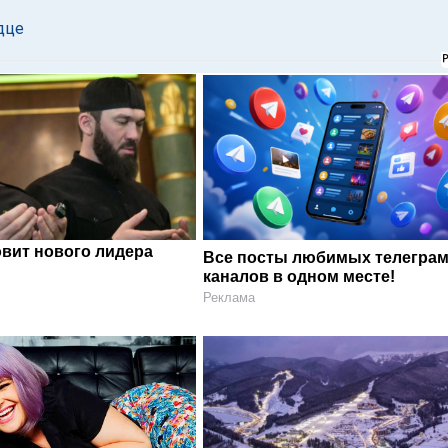
дце
овит нового лидера
Все посты любимых телегра
каналов в одном месте!
Реклама