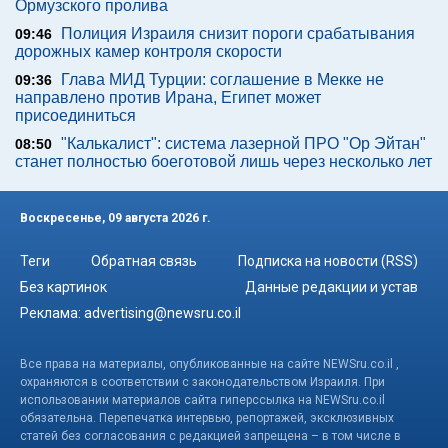
Ормузского пролива
Полиция Израиля снизит пороги срабатывания
09:46
дорожных камер контроля скорости
Глава МИД Турции: соглашение в Мекке не
09:36
направлено против Ирана, Египет может
присоединиться
"Калькалист": система лазерной ПРО "Ор Эйтан"
08:50
станет полностью боеготовой лишь через несколько лет
Воскресенье, 09 августа 2026 г.
Теги
Обратная связь
Подписка на новости (RSS)
Без картинок
Данные редакции и устав
Реклама:
advertising@newsru.co.il
Все права на материалы, опубликованные на сайте NEWSru.co.il ,
охраняются в соответствии с законодательством Израиля. При
использовании материалов сайта гиперссылка на NEWSru.co.il
обязательна. Перепечатка интервью, репортажей, эксклюзивных
статей без согласования с редакцией запрещена – в том числе в