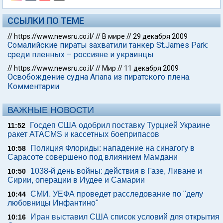
ССЫЛКИ ПО ТЕМЕ
//
https://www.newsru.co.il/
//
В мире
//
29 декабря 2009
Сомалийские пираты захватили танкер St.James Park:
среди пленных – россияне и украинцы
//
https://www.newsru.co.il/
//
Мир
//
11 декабря 2009
Освобождение судна Ariana из пиратского плена.
Комментарии
ВАЖНЫЕ НОВОСТИ
Госдеп США одобрил поставку Турцией Украине
11:52
ракет ATACMS и кассетных боеприпасов
Полиция Флориды: нападение на синагогу в
10:58
Сарасоте совершено под влиянием Мамдани
1038-й день войны: действия в Газе, Ливане и
10:50
Сирии, операции в Иудее и Самарии
СМИ. УЕФА проведет расследование по "делу
10:44
любовницы Инфантино"
Иран выставил США список условий для открытия
10:16