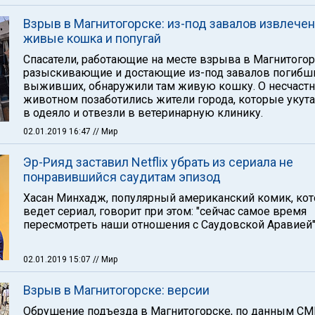
Взрыв в Магнитогорске: из-под завалов извлече
живые кошка и попугай
Спасатели, работающие на месте взрыва в Магнитогор
разыскивающие и достающие из-под завалов погибш
выживших, обнаружили там живую кошку. О несчаст
животном позаботились жители города, которые укута
в одеяло и отвезли в ветеринарную клинику.
02.01.2019 16:47
// Мир
Эр-Рияд заставил Netflix убрать из сериала не
понравившийся саудитам эпизод
Хасан Минхадж, популярный американский комик, ко
ведет сериал, говорит при этом: "сейчас самое время
пересмотреть наши отношения с Саудовской Аравией"
02.01.2019 15:07
// Мир
Взрыв в Магнитогорске: версии
Обрушение подъезда в Магнитогорске, по данным СМ