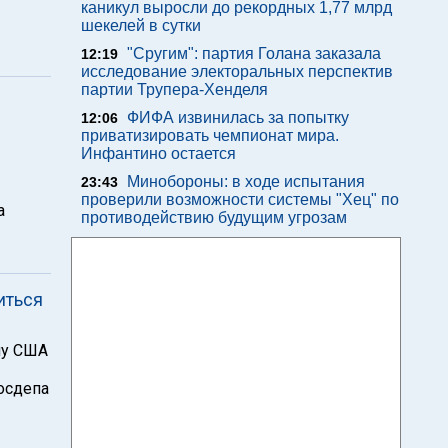
каникул выросли до рекордных 1,77 млрд
шекелей в сутки
"Сругим": партия Голана заказала
12:19
исследование электоральных перспектив
партии Трупера-Хенделя
ФИФА извинилась за попытку
12:06
приватизировать чемпионат мира.
Инфантино остается
Минобороны: в ходе испытания
23:43
проверили возможности системы "Хец" по
а
противодействию будущим угрозам
иться
ну США
осдепа