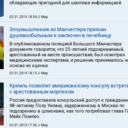
обладающих пригодной для шантажа информацией.
02.01.2019 18:54
// Мир
Злоумышленник из Манчестера признан
душевнобольным и заключен в лечебницу
В опубликованном полицией Большого Манчестера
документе говорится, что 25-летний подозреваемый,
арестованный на месте происшествия, был осмотрен
медицинскими экспертами, и решение принималось н
основе их оценки.
02.01.2019 18:13
// Мир
Кремль позволит американскому консулу встрет
с арестованным морпехом
Россия предоставила консульский доступ к граждани
48-летнему Полу Уилану, задержанному в Москве по
подозрению в шпионаже, как того потребовал глава Г
Майк Помпео.
02.01.2019 17:35
// Мир