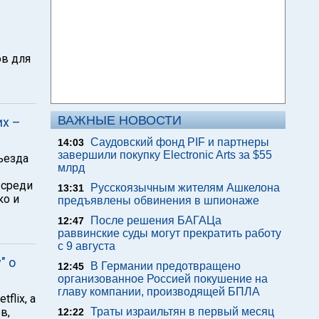
в для
ВАЖНЫЕ НОВОСТИ
их –
Саудовский фонд PIF и партнеры
14:03
завершили покупку Electronic Arts за $55
ъезда
млрд
 среди
Русскоязычным жителям Ашкелона
13:31
ко и
предъявлены обвинения в шпионаже
После решения БАГАЦа
12:47
раввинские суды могут прекратить работу
с 9 августа
" о
В Германии предотвращено
12:45
организованное Россией покушение на
главу компании, производящей БПЛА
flix, а
в,
Траты израильтян в первый месяц
12:22