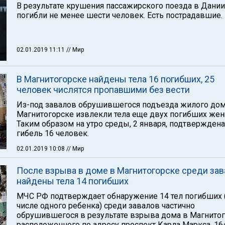
В результате крушения пассажирского поезда в Дании
погибли не менее шести человек. Есть пострадавшие.
02.01.2019 11:11
// Мир
В Магнитогорске найдены тела 16 погибших, 25
человек числятся пропавшими без вести
Из-под завалов обрушившегося подъезда жилого дом
Магнитогорске извлекли тела еще двух погибших жен
Таким образом на утро среды, 2 января, подтверждена
гибель 16 человек.
02.01.2019 10:08
// Мир
После взрыва в доме в Магнитогорске среди за
найдены тела 14 погибших
МЧС РФ подтверждает обнаружение 14 тел погибших 
числе одного ребенка) среди завалов частично
обрушившегося в результате взрыва дома в Магнитог
расположенного по адресу проспект Карла Маркса, 164