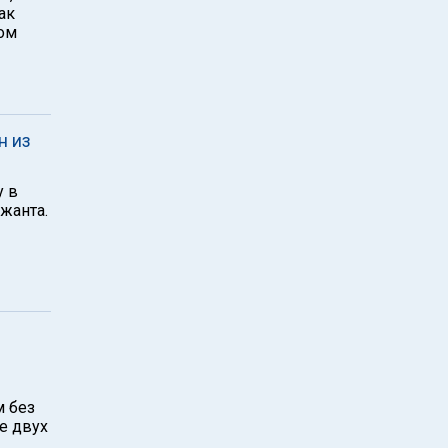
ак
том
н из
у в
жанта.
м без
е двух