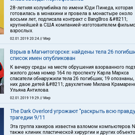
28-летняя колумбийка по имени Юди Пинеда, которая
готовилась в монахини и провела в монастыре около
восьми лет, подписала контракт с BangBros &#8211;
крупнейшей в США компанией-изготовителем фильмо
взрослых.
02.01.2019 20:24
// Мир
Взрыв в Магнитогорске: найдены тела 26 погибш
список имен опубликован
К вечеру среды на месте обрушения взорванного под
жилого дома номер 164 по проспекту Карла Маркса
спасатели обнаружили тела 26 погибших; 19 опознаны,
них двое детей &#8211; двухлетние Милана Крамарен
Ульяна Антилова.
02.01.2019 19:29
// Мир
The Dark Overlord угрожают "раскрыть всю правду
трагедии 9/11
Эта группа хакеров известна взломом компьютеров Net
также клиник пластической хирургии и других объекто