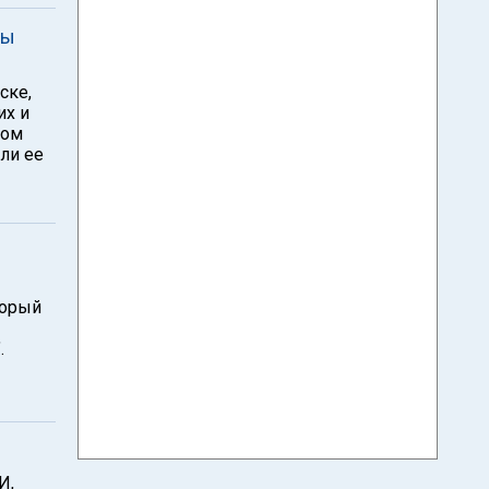
ны
ске,
их и
ном
ли ее
торый
.
И,