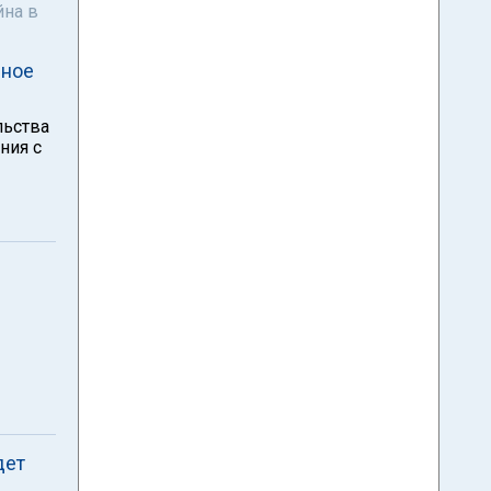
йна в
пное
льства
ния с
дет