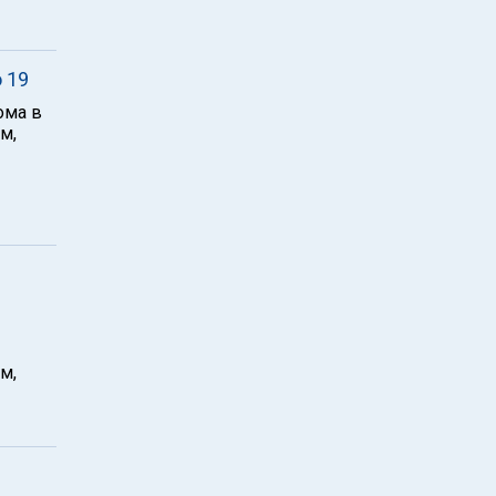
 19
ома в
м,
м,