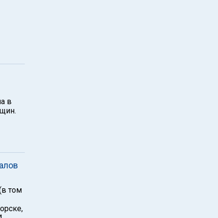
а в
щин.
валов
(в том
орске,
.