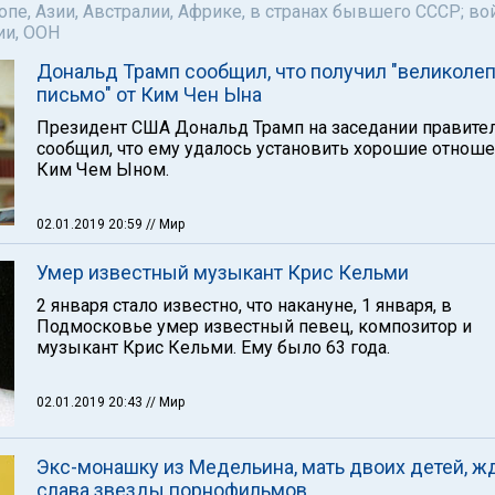
пе, Азии, Австралии, Африке, в странах бывшего СССР; во
ии, ООН
Дональд Трамп сообщил, что получил "великоле
письмо" от Ким Чен Ына
Президент США Дональд Трамп на заседании правите
сообщил, что ему удалось установить хорошие отноше
Ким Чем Ыном.
02.01.2019 20:59
// Мир
Умер известный музыкант Крис Кельми
2 января стало известно, что накануне, 1 января, в
Подмосковье умер известный певец, композитор и
музыкант Крис Кельми. Ему было 63 года.
02.01.2019 20:43
// Мир
Экс-монашку из Медельина, мать двоих детей, ж
слава звезды порнофильмов