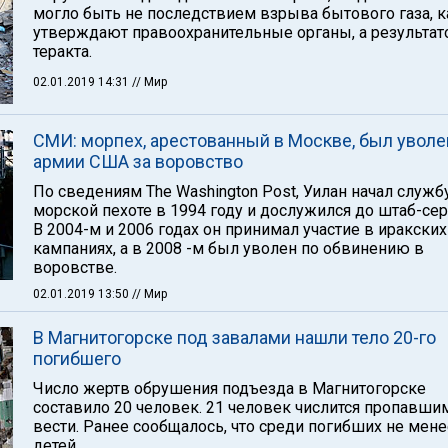
могло быть не последствием взрыва бытового газа, к
утверждают правоохранительные органы, а результа
теракта.
02.01.2019 14:31
// Мир
СМИ: морпех, арестованный в Москве, был уволе
армии США за воровство
По сведениям The Washington Post, Уилан начал служб
морской пехоте в 1994 году и дослужился до штаб-сер
В 2004-м и 2006 годах он принимал участие в иракских
кампаниях, а в 2008 -м был уволен по обвинению в
воровстве.
02.01.2019 13:50
// Мир
В Магнитогорске под завалами нашли тело 20-го
погибшего
Число жертв обрушения подъезда в Магнитогорске
составило 20 человек. 21 человек числится пропавши
вести. Ранее сообщалось, что среди погибших не мене
детей.