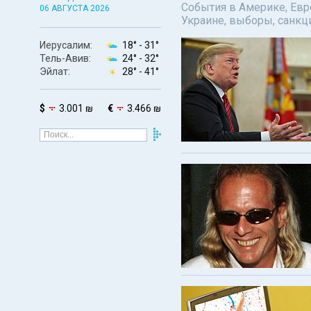
События в Америке, Евро
06 АВГУСТА 2026
Украине, выборы, санкц
Иерусалим:
18° -
31°
Тель-Авив:
24° -
32°
Эйлат:
28° -
41°
$
3.001 ₪
€
3.466 ₪