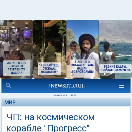
ИСПАНЕЦ ЗРЯ
НАПАЛ НА
РЕЗЕРВИСТА
ЦАХАЛА
02 ИЮЛЯ 2010
|
10:22
МИР
ЧП: на космическом
корабле "Прогресс"