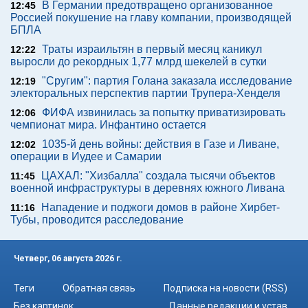
В Германии предотвращено организованное
12:45
Россией покушение на главу компании, производящей
БПЛА
Траты израильтян в первый месяц каникул
12:22
выросли до рекордных 1,77 млрд шекелей в сутки
"Сругим": партия Голана заказала исследование
12:19
электоральных перспектив партии Трупера-Хенделя
ФИФА извинилась за попытку приватизировать
12:06
чемпионат мира. Инфантино остается
1035-й день войны: действия в Газе и Ливане,
12:02
операции в Иудее и Самарии
ЦАХАЛ: "Хизбалла" создала тысячи объектов
11:45
военной инфраструктуры в деревнях южного Ливана
Нападение и поджоги домов в районе Хирбет-
11:16
Тубы, проводится расследование
Четверг, 06 августа 2026 г.
Теги
Обратная связь
Подписка на новости (RSS)
Без картинок
Данные редакции и устав