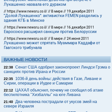
Лукашенко назвала его дураком
//
https://www.newsru.co.il/
//
В мире
//
19 декабря 2011
"Долой Лукашенко": активистки FEMEN разделись у
здания КГБ в Минске
//
https://www.newsru.co.il/
//
В мире
//
16 декабря 2011
Евросоюз расширил санкции против Белоруссии
//
https://www.newsru.co.il/
//
В мире
//
24 июня 2011
Лукашенко может спрятать Муаммара Каддафи от
Гаагского трибунала
ВАЖНЫЕ НОВОСТИ
Сенат США одобрил законопроект Линдси Грэма о
22:38
санкциях против Ирана и России
1036-й день войны: действия в Газе, Ливане и
22:35
Сирии, операции в Иудее и Самарии
ЦАХАЛ объяснил, почему не сообщил об атаке
22:12
беспилотника "Хизбаллы" на юге Ливана
Два человека пострадали от укусов змей на
21:40
севере Израиля