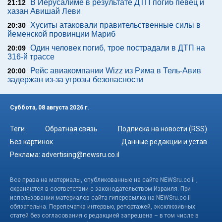
В Иерусалиме в результате ДТП погиб певец и
21:12
хазан Авишай Леви
Хуситы атаковали правительственные силы в
20:30
йеменской провинции Мариб
Один человек погиб, трое пострадали в ДТП на
20:09
316-й трассе
Рейс авиакомпании Wizz из Рима в Тель-Авив
20:00
задержан из-за угрозы безопасности
Суббота, 08 августа 2026 г.
Теги
Обратная связь
Подписка на новости (RSS)
Без картинок
Данные редакции и устав
Реклама:
advertising@newsru.co.il
Все права на материалы, опубликованные на сайте NEWSru.co.il ,
охраняются в соответствии с законодательством Израиля. При
использовании материалов сайта гиперссылка на NEWSru.co.il
обязательна. Перепечатка интервью, репортажей, эксклюзивных
статей без согласования с редакцией запрещена – в том числе в