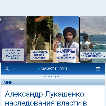
ИСПАНЕЦ ЗРЯ
НАПАЛ НА
РЕЗЕРВИСТА
ЦАХАЛА
02 ИЮЛЯ 2012
|
22:11
МИР
Александр Лукашенко:
наследования власти в