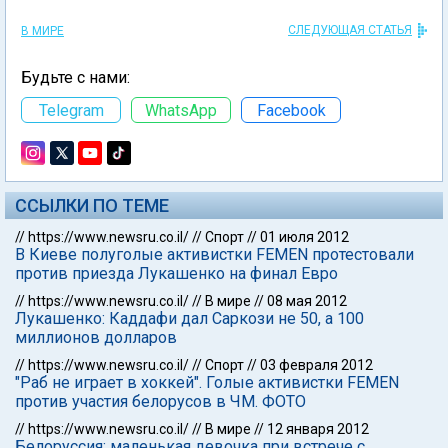
СЛЕДУЮЩАЯ СТАТЬЯ
В МИРЕ
Будьте с нами:
Telegram
WhatsApp
Facebook
ССЫЛКИ ПО ТЕМЕ
//
https://www.newsru.co.il/
//
Спорт
//
01 июля 2012
В Киеве полуголые активистки FEMEN протестовали
против приезда Лукашенко на финал Евро
//
https://www.newsru.co.il/
//
В мире
//
08 мая 2012
Лукашенко: Каддафи дал Саркози не 50, а 100
миллионов долларов
//
https://www.newsru.co.il/
//
Спорт
//
03 февраля 2012
"Раб не играет в хоккей". Голые активистки FEMEN
против участия белорусов в ЧМ. ФОТО
//
https://www.newsru.co.il/
//
В мире
//
12 января 2012
Белоруссия: маленькая девочка при встрече с