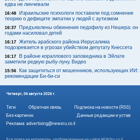
едва не линчевали
Израильские психологи поставили под сомнение
16:48
теорию о дефиците эмпатии у людей с аутизмом
Предъявлены обвинения педофилу из Нешера: он
16:37
годами насиловал детей
Житель арабского района Иерусалима
16:17
подозревается в угрозах убийством депутату Кнессета
В районе кораллового заповедника в Эйлате
16:17
заметили редкую рыбу-луну. Видео
Как защититься от мошенников, использующих ИИ:
15:56
рекомендации Би-би-си
Четверг, 06 августа 2026 г.
Теги
Обратная связь
Подписка на новости (RSS)
Без картинок
Данные редакции и устав
Реклама:
advertising@newsru.co.il
Все права на материалы, опубликованные на сайте NEWSru.co.il ,