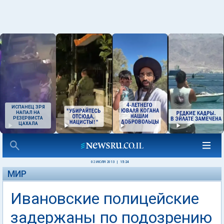
ИСПАНЕЦ ЗРЯ
НАПАЛ НА
РЕЗЕРВИСТА
ЦАХАЛА
02 ИЮЛЯ 2013
|
15:24
МИР
Ивановские полицейские
задержаны по подозрению