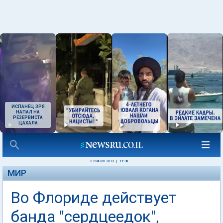
ИСПАНЕЦ ЗРЯ
НАПАЛ НА
РЕЗЕРВИСТА
ЦАХАЛА
02 ИЮЛЯ 2013
|
11:30
МИР
Во Флориде действует
банда "сердцеедок",