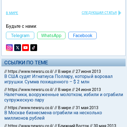
СЛЕДУЮЩАЯ СТАТЬЯ
В МИРЕ
Будьте с нами:
Telegram
WhatsApp
Facebook
ССЫЛКИ ПО ТЕМЕ
//
https://www.newsru.co.il/
//
В мире
//
27 июня 2013
В США судят Игнатиуса Поллару, который воровал
игрушки. Сумма похищенного – $ 2 млн
//
https://www.newsru.co.il/
//
В мире
//
24 июня 2013
Налетчики, вооруженные молотком, избили и ограбили
супружескую пару
//
https://www.newsru.co.il/
//
В мире
//
31 мая 2013
В Москве бизнесмена ограбили на несколько
миллионов рублей
//
https://www.newsru.co.il/
//
Ближний Восток
//
30 мая 2013