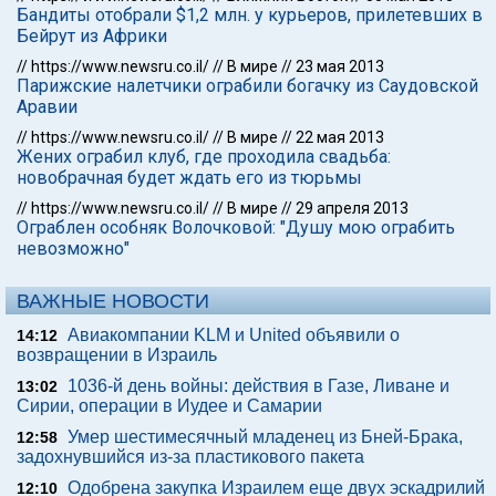
Бандиты отобрали $1,2 млн. у курьеров, прилетевших в
Бейрут из Африки
//
https://www.newsru.co.il/
//
В мире
//
23 мая 2013
Парижские налетчики ограбили богачку из Саудовской
Аравии
//
https://www.newsru.co.il/
//
В мире
//
22 мая 2013
Жених ограбил клуб, где проходила свадьба:
новобрачная будет ждать его из тюрьмы
//
https://www.newsru.co.il/
//
В мире
//
29 апреля 2013
Ограблен особняк Волочковой: "Душу мою ограбить
невозможно"
ВАЖНЫЕ НОВОСТИ
Авиакомпании KLM и United объявили о
14:12
возвращении в Израиль
1036-й день войны: действия в Газе, Ливане и
13:02
Сирии, операции в Иудее и Самарии
Умер шестимесячный младенец из Бней-Брака,
12:58
задохнувшийся из-за пластикового пакета
Одобрена закупка Израилем еще двух эскадрилий
12:10