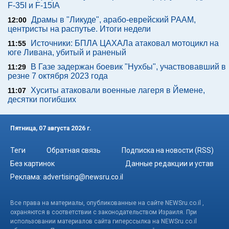
F-35I и F-15IA
Драмы в "Ликуде", арабо-еврейский РААМ,
12:00
центристы на распутье. Итоги недели
Источники: БПЛА ЦАХАЛа атаковал мотоцикл на
11:55
юге Ливана, убитый и раненый
В Газе задержан боевик "Нухбы", участвовавший в
11:29
резне 7 октября 2023 года
Хуситы атаковали военные лагеря в Йемене,
11:07
десятки погибших
Пятница, 07 августа 2026 г.
Теги
Обратная связь
Подписка на новости (RSS)
Без картинок
Данные редакции и устав
Реклама:
advertising@newsru.co.il
Все права на материалы, опубликованные на сайте NEWSru.co.il ,
охраняются в соответствии с законодательством Израиля. При
использовании материалов сайта гиперссылка на NEWSru.co.il