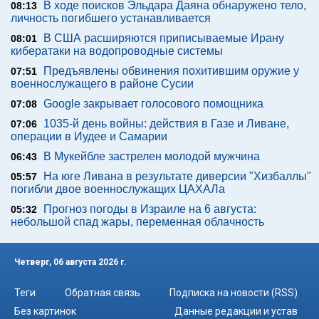
В ходе поисков Эльдара Даяна обнаружено тело,
08:13
личность погибшего устанавливается
В США расширяются приписываемые Ирану
08:01
кибератаки на водопроводные системы
Предъявлены обвинения похитившим оружие у
07:51
военнослужащего в районе Сусии
Google закрывает голосового помощника
07:08
1035-й день войны: действия в Газе и Ливане,
07:06
операции в Иудее и Самарии
В Мукейбле застрелен молодой мужчина
06:43
На юге Ливана в результате диверсии "Хизбаллы"
05:57
погибли двое военнослужащих ЦАХАЛа
Прогноз погоды в Израиле на 6 августа:
05:32
небольшой спад жары, переменная облачность
Четверг, 06 августа 2026 г.
Теги
Обратная связь
Подписка на новости (RSS)
Без картинок
Данные редакции и устав