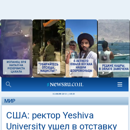
ИСПАНЕЦ ЗРЯ
НАПАЛ НА
РЕЗЕРВИСТА
ЦАХАЛА
02 ИЮЛЯ 2013
|
05:31
МИР
США: ректор Yeshiva
University ушел в отставку