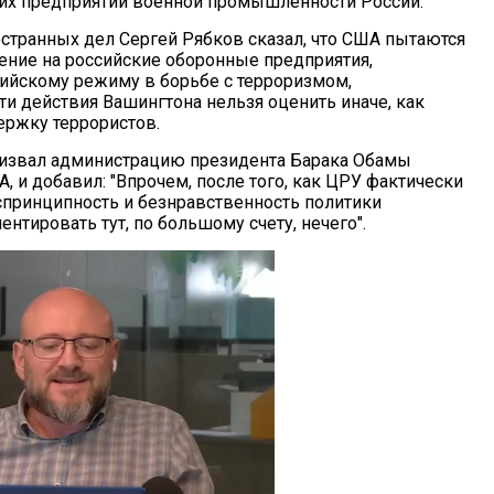
их предприятий военной промышленности России.
странных дел Сергей Рябков сказал, что США пытаются
ение на российские оборонные предприятия,
йскому режиму в борьбе с терроризмом,
ти действия Вашингтона нельзя оценить иначе, как
ржку террористов.
ризвал администрацию президента Барака Обамы
 и добавил: "Впрочем, после того, как ЦРУ фактически
спринципность и безнравственность политики
нтировать тут, по большому счету, нечего".