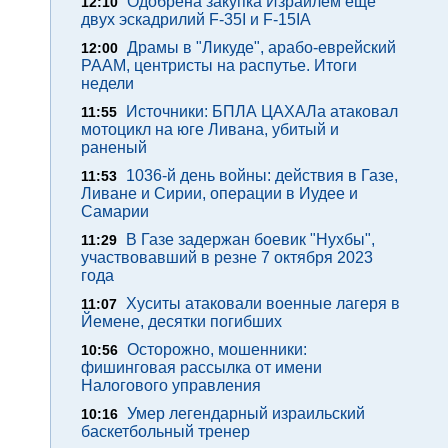
Одобрена закупка Израилем еще
12:10
двух эскадрилий F-35I и F-15IA
Драмы в "Ликуде", арабо-еврейский
12:00
РААМ, центристы на распутье. Итоги
недели
Источники: БПЛА ЦАХАЛа атаковал
11:55
мотоцикл на юге Ливана, убитый и
раненый
1036-й день войны: действия в Газе,
11:53
Ливане и Сирии, операции в Иудее и
Самарии
В Газе задержан боевик "Нухбы",
11:29
участвовавший в резне 7 октября 2023
года
Хуситы атаковали военные лагеря в
11:07
Йемене, десятки погибших
Осторожно, мошенники:
10:56
фишинговая рассылка от имени
Налогового управления
Умер легендарный израильский
10:16
баскетбольный тренер