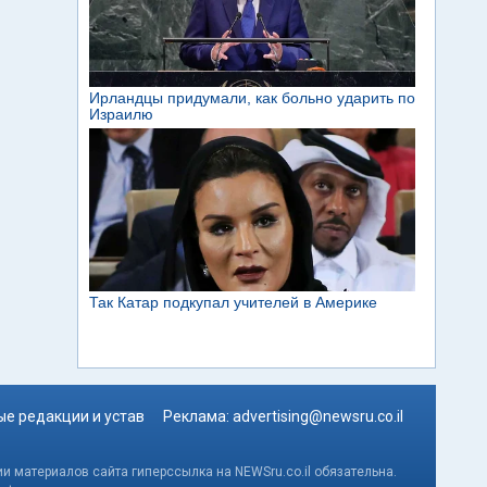
е редакции и устав
Реклама:
advertising@newsru.co.il
и материалов сайта гиперссылка на NEWSru.co.il обязательна.