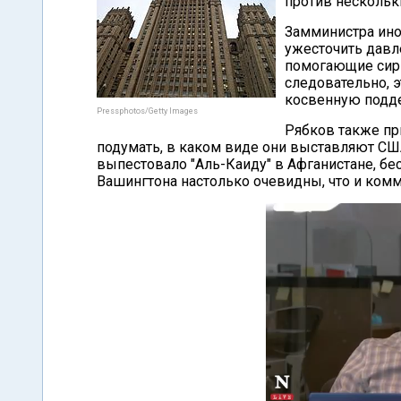
против нескольк
Замминистра ино
ужесточить давл
помогающие сири
следовательно, э
косвенную подде
Pressphotos/Getty Images
Рябков также п
подумать, в каком виде они выставляют США,
выпестовало "Аль-Каиду" в Афганистане, бе
Вашингтона настолько очевидны, что и комме