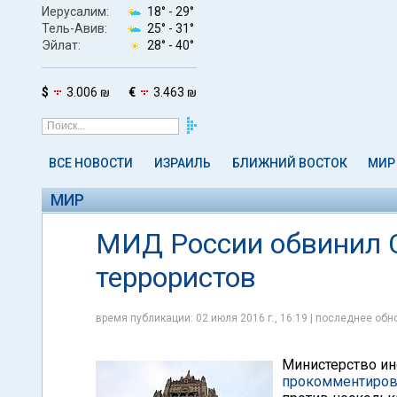
Иерусалим:
18° -
29°
Тель-Авив:
25° -
31°
Эйлат:
28° -
40°
$
3.006 ₪
€
3.463 ₪
ВСЕ НОВОСТИ
ИЗРАИЛЬ
БЛИЖНИЙ ВОСТОК
МИР
МИР
МИД России обвинил 
террористов
время публикации: 02 июля 2016 г., 16:19 | последнее обно
Министерство ин
прокомментиров