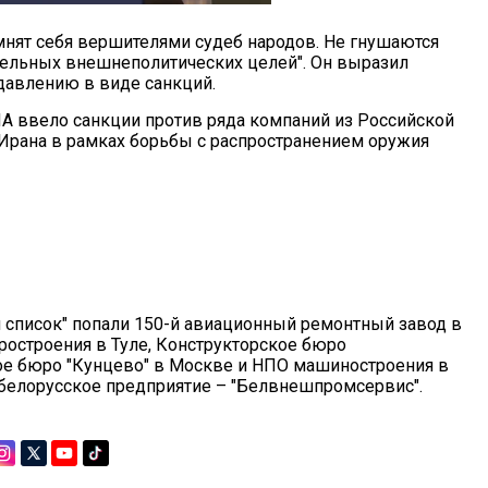
мнят себя вершителями судеб народов. Не гнушаются
ельных внешнеполитических целей". Он выразил
 давлению в виде санкций.
ША ввело санкции против ряда компаний из Российской
 Ирана в рамках борьбы с распространением оружия
й список" попали 150-й авиационный ремонтный завод в
ростроения в Туле, Конструкторское бюро
ое бюро "Кунцево" в Москве и НПО машиностроения в
о белорусское предприятие – "Белвнешпромсервис".